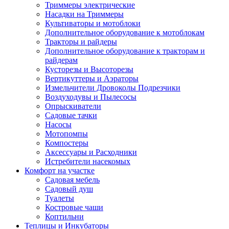
Триммеры электрические
Насадки на Триммеры
Культиваторы и мотоблоки
Дополнительное оборудование к мотоблокам
Тракторы и райдеры
Дополнительное оборудование к тракторам и
райдерам
Кусторезы и Высоторезы
Вертикуттеры и Аэраторы
Измельчители Дровоколы Подрезчики
Воздуходувы и Пылесосы
Опрыскиватели
Садовые тачки
Насосы
Мотопомпы
Компостеры
Аксессуары и Расходники
Истребители насекомых
Комфорт на участке
Садовая мебель
Садовый душ
Туалеты
Костровые чаши
Коптильни
Теплицы и Инкубаторы