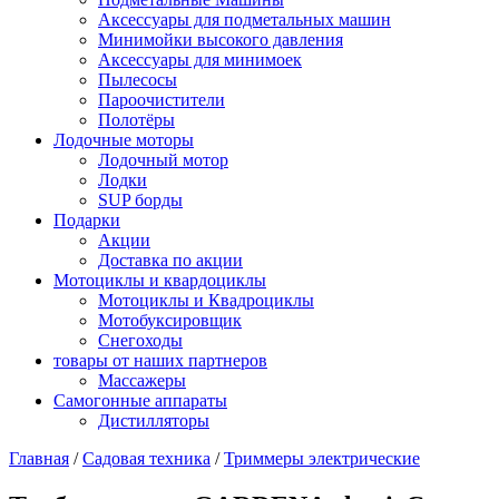
Аксессуары для подметальных машин
Минимойки высокого давления
Аксессуары для минимоек
Пылесосы
Пароочистители
Полотёры
Лодочные моторы
Лодочный мотор
Лодки
SUP борды
Подарки
Акции
Доставка по акции
Мотоциклы и квардоциклы
Мотоциклы и Квадроциклы
Мотобуксировщик
Снегоходы
товары от наших партнеров
Массажеры
Самогонные аппараты
Дистилляторы
Главная
/
Садовая техника
/
Триммеры электрические