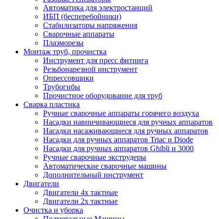
Автоматика для электростанций
ИБП (бесперебойники)
Стабилизаторы напряжения
Сварочные аппараты
Плазморезы
Монтаж труб, прочистка
Инструмент для пресс фитинга
Резьбонарезной инструмент
Опрессовщики
Трубогибы
Прочистное оборудование для труб
Сварка пластика
Ручные сварочные аппараты горячего воздуха
Насадки навинчивающиеся для ручных аппаратов
Насадки насаживающиеся для ручных аппаратов
Насадки для ручных аппаратов Triac и Diode
Насадки для ручных аппаратов Ghibli и 3000
Ручные сварочные экструдеры
Автоматические сварочные машины
Дополнительный инструмент
Двигатели
Двигатели 4х тактные
Двигатели 2х тактные
Очистка и уборка
Подметальные Машины