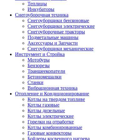
Теплицы
Инкубаторы
Снегоуборочная техника
Снегоуборщики бензиновые
Снегоуборщики электрические
Снегоуборочные тракторы
Подметальные машины
Аксессуары и Запчасти
Снегоуборщики механические
Инструмент и Стройка
Мотобуры
Бензорезы
Траншеекопатели
Бетономешалки
Станки
Вибрационная техника
Отопление и Кондиционирование
Котлы на твердом топливе
Котлы газовые
Котлы дизельные
Котлы электрические
Горелки на отработке
Котлы комбинированные
Газовые конвекторы
Бойлеры косвенного нагрева