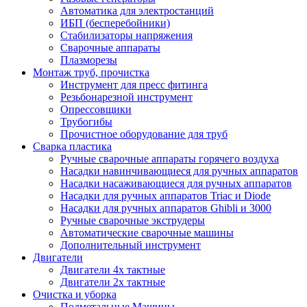
Автоматика для электростанций
ИБП (бесперебойники)
Стабилизаторы напряжения
Сварочные аппараты
Плазморезы
Монтаж труб, прочистка
Инструмент для пресс фитинга
Резьбонарезной инструмент
Опрессовщики
Трубогибы
Прочистное оборудование для труб
Сварка пластика
Ручные сварочные аппараты горячего воздуха
Насадки навинчивающиеся для ручных аппаратов
Насадки насаживающиеся для ручных аппаратов
Насадки для ручных аппаратов Triac и Diode
Насадки для ручных аппаратов Ghibli и 3000
Ручные сварочные экструдеры
Автоматические сварочные машины
Дополнительный инструмент
Двигатели
Двигатели 4х тактные
Двигатели 2х тактные
Очистка и уборка
Подметальные Машины