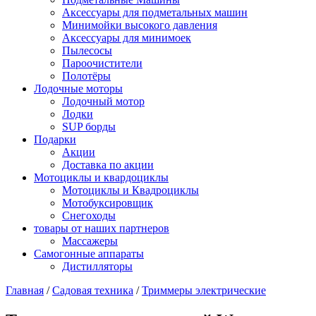
Аксессуары для подметальных машин
Минимойки высокого давления
Аксессуары для минимоек
Пылесосы
Пароочистители
Полотёры
Лодочные моторы
Лодочный мотор
Лодки
SUP борды
Подарки
Акции
Доставка по акции
Мотоциклы и квардоциклы
Мотоциклы и Квадроциклы
Мотобуксировщик
Снегоходы
товары от наших партнеров
Массажеры
Самогонные аппараты
Дистилляторы
Главная
/
Садовая техника
/
Триммеры электрические