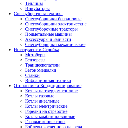
Теплицы
Инкубаторы
Снегоуборочная техника
Снегоуборщики бензиновые
Снегоуборщики электрические
Снегоуборочные тракторы
Подметальные машины
Аксессуары и Запчасти
Снегоуборщики механические
Инструмент и Стройка
Мотобуры
Бензорезы
Траншеекопатели
Бетономешалки
Станки
Вибрационная техника
Отопление и Кондиционирование
Котлы на твердом топливе
Котлы газовые
Котлы дизельные
Котлы электрические
Горелки на отработке
Котлы комбинированные
Газовые конвекторы
Бойлеры косвенного нагрева