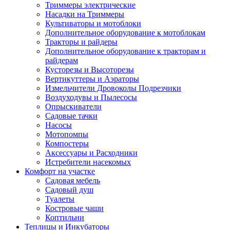
Триммеры электрические
Насадки на Триммеры
Культиваторы и мотоблоки
Дополнительное оборудование к мотоблокам
Тракторы и райдеры
Дополнительное оборудование к тракторам и
райдерам
Кусторезы и Высоторезы
Вертикуттеры и Аэраторы
Измельчители Дровоколы Подрезчики
Воздуходувы и Пылесосы
Опрыскиватели
Садовые тачки
Насосы
Мотопомпы
Компостеры
Аксессуары и Расходники
Истребители насекомых
Комфорт на участке
Садовая мебель
Садовый душ
Туалеты
Костровые чаши
Коптильни
Теплицы и Инкубаторы