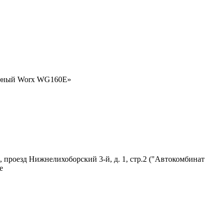
орный Worx WG160E»
 проезд Нижнелихоборский 3-й, д. 1, стр.2 ("Автокомбинат
е