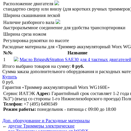
Расположение двигателя
стандартно сверху или внизу (для коротких ручных триммеров
Ширина скашивания леской
Наличие разборного вала
быстроразъемное соединение для удобства транспортировки
Ширина среза ножом
Регулировка рукоятки по высоте
Расходные материалы для «Триммер аккумуляторный Worx W
№№
Название
1
Масло Briggs&Stratton SAE30 для 4 тактных двигателей
Итого выбрано товаров на сумму:
0
руб.
Сумма заказа дополнительного оборудования и расходных ма
Купить
0
руб.
Гарантия «Триммер аккумуляторный Worx WG160E»
Сервис ИАТЭК
Адрес:
Гарантийный срок составляет 1-2 года 
№3") (въезд со стороны 1-го Нижнелихоборского проезда) По
Телефон:
+7 (495) 6490349
Режим работы:
понедельник - пятница с 09:00 до 18:00
Доп. оборудование и Расходные материалы
←
другие Триммеры электрические