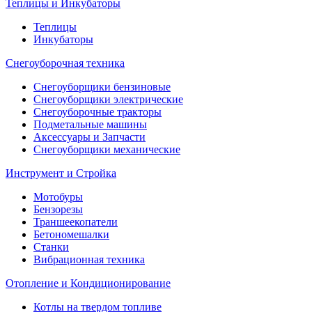
Теплицы и Инкубаторы
Теплицы
Инкубаторы
Снегоуборочная техника
Снегоуборщики бензиновые
Снегоуборщики электрические
Снегоуборочные тракторы
Подметальные машины
Аксессуары и Запчасти
Снегоуборщики механические
Инструмент и Стройка
Мотобуры
Бензорезы
Траншеекопатели
Бетономешалки
Станки
Вибрационная техника
Отопление и Кондиционирование
Котлы на твердом топливе