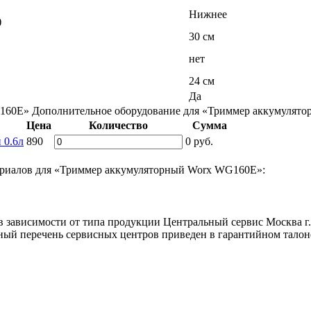
Нижнее
)
30 см
нет
24 см
Да
G160E»
Дополнительное оборудование для «Триммер аккумулят
Цена
Количество
Сумма
 0.6л
890
0
руб.
териалов для «Триммер аккумуляторный Worx WG160E»:
в зависимости от типа продукции Центральный сервис Москва г.,
лный перечень сервисных центров приведен в гарантийном талон