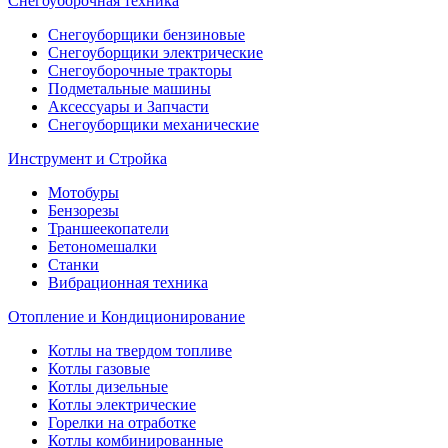
Снегоуборочная техника
Снегоуборщики бензиновые
Снегоуборщики электрические
Снегоуборочные тракторы
Подметальные машины
Аксессуары и Запчасти
Снегоуборщики механические
Инструмент и Стройка
Мотобуры
Бензорезы
Траншеекопатели
Бетономешалки
Станки
Вибрационная техника
Отопление и Кондиционирование
Котлы на твердом топливе
Котлы газовые
Котлы дизельные
Котлы электрические
Горелки на отработке
Котлы комбинированные