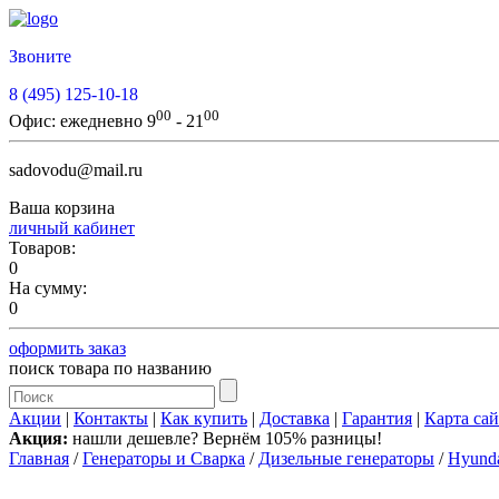
Звоните
8 (495) 125-10-18
00
00
Офис:
ежедневно 9
- 21
sadovodu@mail.ru
Ваша корзина
личный кабинет
Товаров:
0
На сумму:
0
оформить заказ
поиск товара по названию
Акции
|
Контакты
|
Как купить
|
Доставка
|
Гарантия
|
Карта сай
Акция:
нашли дешевле? Вернём 105% разницы!
Главная
/
Генераторы и Сварка
/
Дизельные генераторы
/
Hyund