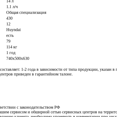
14 л
1.1 л/ч
Общая специализация
430
12
Huyndai
есть
79
114 кг
1 год
740х500х630
оставляет: 1-2 года в зависимости от типа продукции, указан в
ентров приведен в гарантийном талоне.
тветствии с законодательством РФ
нашим сервисом и обширной сетью сервисных центров на терри
ланию клиента, необходимо упомянуть в комментарии при заказ