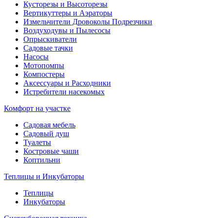
Кусторезы и Высоторезы
Вертикуттеры и Аэраторы
Измельчители Дровоколы Подрезчики
Воздуходувы и Пылесосы
Опрыскиватели
Садовые тачки
Насосы
Мотопомпы
Компостеры
Аксессуары и Расходники
Истребители насекомых
Комфорт на участке
Садовая мебель
Садовый душ
Туалеты
Костровые чаши
Коптильни
Теплицы и Инкубаторы
Теплицы
Инкубаторы