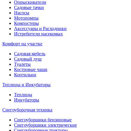
Опрыскиватели
Садовые тачки
Насосы
Мотопомпы
Компостеры
Аксессуары и Расходники
Истребители насекомых
Комфорт на участке
Садовая мебель
Садовый душ
Туалеты
Костровые чаши
Коптильни
Теплицы и Инкубаторы
Теплицы
Инкубаторы
Снегоуборочная техника
Снегоуборщики бензиновые
Снегоуборщики электрические
Снегоуборочные тракторы