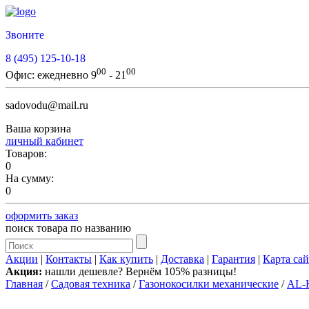
Звоните
8 (495) 125-10-18
00
00
Офис:
ежедневно 9
- 21
sadovodu@mail.ru
Ваша корзина
личный кабинет
Товаров:
0
На сумму:
0
оформить заказ
поиск товара по названию
Акции
|
Контакты
|
Как купить
|
Доставка
|
Гарантия
|
Карта сай
Акция:
нашли дешевле? Вернём 105% разницы!
Главная
/
Садовая техника
/
Газонокосилки механические
/
AL-