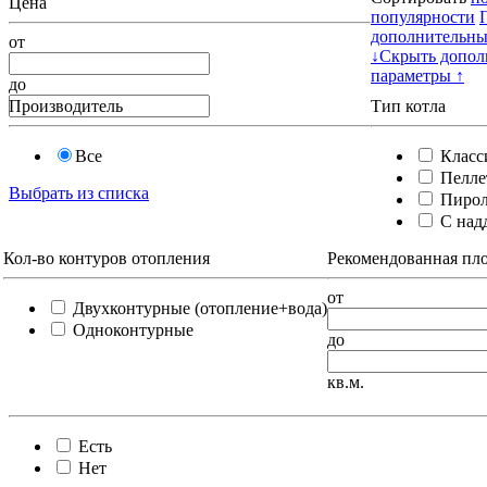
Цена
популярности
дополнительны
от
↓
Скрыть допол
параметры ↑
до
Производитель
Тип котла
Все
Класс
Пелле
Выбрать из списка
Пирол
С надд
Кол-во контуров отопления
Рекомендованная пл
от
Двухконтурные (отопление+вода)
Одноконтурные
до
кв.м.
Есть
Нет