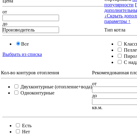
Цена
популярности
дополнительны
от
↓
Скрыть допол
параметры ↑
до
Производитель
Тип котла
Все
Класс
Пелле
Выбрать из списка
Пирол
С надд
Кол-во контуров отопления
Рекомендованная пл
от
Двухконтурные (отопление+вода)
Одноконтурные
до
кв.м.
Есть
Нет