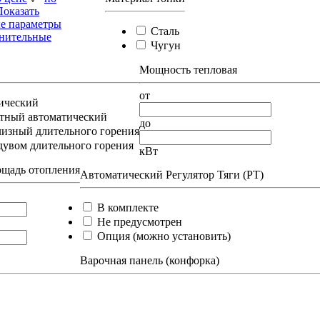
Показать
е параметры
Сталь
нительные
Чугун
Мощность тепловая
от
ический
тный автоматический
до
изный длительного горения
увом длительного горения
кВт
ощадь отопления
Автоматический Регулятор Тяги (РТ)
В комплекте
Не предусмотрен
Опция (можно установить)
Варочная панель (конфорка)