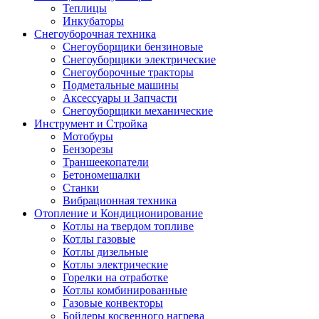
Теплицы
Инкубаторы
Снегоуборочная техника
Снегоуборщики бензиновые
Снегоуборщики электрические
Снегоуборочные тракторы
Подметальные машины
Аксессуары и Запчасти
Снегоуборщики механические
Инструмент и Стройка
Мотобуры
Бензорезы
Траншеекопатели
Бетономешалки
Станки
Вибрационная техника
Отопление и Кондиционирование
Котлы на твердом топливе
Котлы газовые
Котлы дизельные
Котлы электрические
Горелки на отработке
Котлы комбинированные
Газовые конвекторы
Бойлеры косвенного нагрева