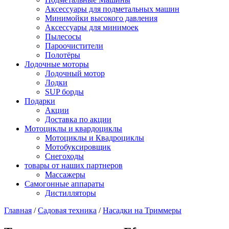
Аксессуары для подметальных машин
Минимойки высокого давления
Аксессуары для минимоек
Пылесосы
Пароочистители
Полотёры
Лодочные моторы
Лодочный мотор
Лодки
SUP борды
Подарки
Акции
Доставка по акции
Мотоциклы и квардоциклы
Мотоциклы и Квадроциклы
Мотобуксировщик
Снегоходы
товары от наших партнеров
Массажеры
Самогонные аппараты
Дистилляторы
Главная
/
Садовая техника
/
Насадки на Триммеры