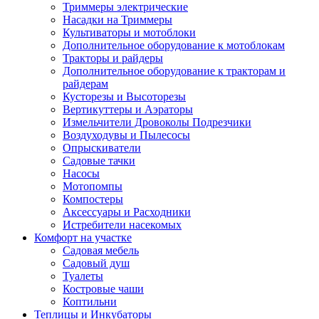
Триммеры электрические
Насадки на Триммеры
Культиваторы и мотоблоки
Дополнительное оборудование к мотоблокам
Тракторы и райдеры
Дополнительное оборудование к тракторам и
райдерам
Кусторезы и Высоторезы
Вертикуттеры и Аэраторы
Измельчители Дровоколы Подрезчики
Воздуходувы и Пылесосы
Опрыскиватели
Садовые тачки
Насосы
Мотопомпы
Компостеры
Аксессуары и Расходники
Истребители насекомых
Комфорт на участке
Садовая мебель
Садовый душ
Туалеты
Костровые чаши
Коптильни
Теплицы и Инкубаторы