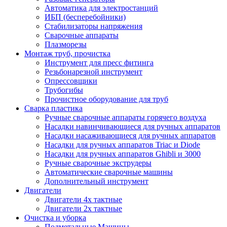
Автоматика для электростанций
ИБП (бесперебойники)
Стабилизаторы напряжения
Сварочные аппараты
Плазморезы
Монтаж труб, прочистка
Инструмент для пресс фитинга
Резьбонарезной инструмент
Опрессовщики
Трубогибы
Прочистное оборудование для труб
Сварка пластика
Ручные сварочные аппараты горячего воздуха
Насадки навинчивающиеся для ручных аппаратов
Насадки насаживающиеся для ручных аппаратов
Насадки для ручных аппаратов Triac и Diode
Насадки для ручных аппаратов Ghibli и 3000
Ручные сварочные экструдеры
Автоматические сварочные машины
Дополнительный инструмент
Двигатели
Двигатели 4х тактные
Двигатели 2х тактные
Очистка и уборка
Подметальные Машины