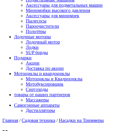
Аксессуары для подметальных машин
Минимойки высокого давления
Аксессуары для минимоек
Пылесосы
Пароочистители
Полотёры
Лодочные моторы
Лодочный мотор
Лодки
SUP борды
Подарки
Акции
Доставка по акции
Мотоциклы и квардоциклы
Мотоциклы и Квадроциклы
Мотобуксировщик
Снегоходы
товары от наших партнеров
Массажеры
Самогонные аппараты
Дистилляторы
Главная
/
Садовая техника
/
Насадки на Триммеры