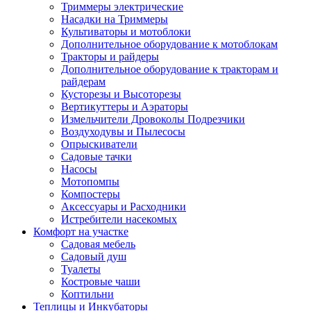
Триммеры электрические
Насадки на Триммеры
Культиваторы и мотоблоки
Дополнительное оборудование к мотоблокам
Тракторы и райдеры
Дополнительное оборудование к тракторам и
райдерам
Кусторезы и Высоторезы
Вертикуттеры и Аэраторы
Измельчители Дровоколы Подрезчики
Воздуходувы и Пылесосы
Опрыскиватели
Садовые тачки
Насосы
Мотопомпы
Компостеры
Аксессуары и Расходники
Истребители насекомых
Комфорт на участке
Садовая мебель
Садовый душ
Туалеты
Костровые чаши
Коптильни
Теплицы и Инкубаторы