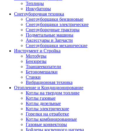
Теплицы
Инкубаторы
Снегоуборочная техника
Снегоуборщики бензиновые
Снегоуборщики электрические
Снегоуборочные тракторы
Подметальные машины
Аксессуары и Запчасти
Снегоуборщики механические
Инструмент и Стройка
Мотобуры
Бензорезы
Траншеекопатели
Бетономешалки
Станки
Вибрационная техника
Отопление и Кондиционирование
Котлы на твердом топливе
Котлы газовые
Котлы дизельные
Котлы электрические
Горелки на отработке
Котлы комбинированные
Газовые конвекторы
Бойлеры косвенного нагрева