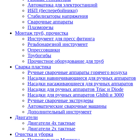
Автоматика для электростанций
ИБП (бесперебойники)
Стабилизаторы напряжения
Сварочные аппараты
Плазморезы
Монтаж труб, прочистка
Инструмент для пресс фитинга
Резьбонарезной инструмент
Опрессовщики
Трубогибы
Прочистное оборудование для труб
Сварка пластика
Ручные сварочные аппараты горячего воздуха
Насадки навинчивающиеся для ручных аппаратов
Насадки насаживающиеся для ручных аппаратов
Насадки для ручных аппаратов Triac и Diode
Насадки для ручных аппаратов Ghibli и 3000
Ручные сварочные экструдеры
Автоматические сварочные машины
Дополнительный инструмент
Двигатели
Двигатели 4х тактные
Двигатели 2х тактные
Очистка и уборка
Подметальные Машины