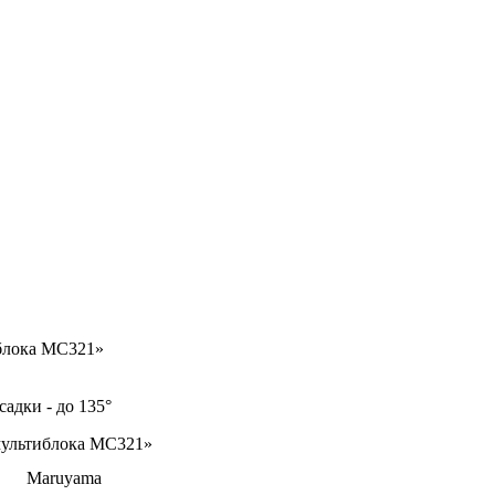
блока MC321»
адки - до 135°
мультиблока MC321»
Maruyama