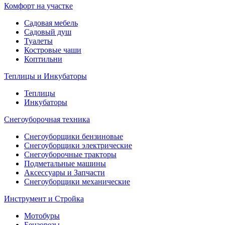
Комфорт на участке
Садовая мебель
Садовый душ
Туалеты
Костровые чаши
Коптильни
Теплицы и Инкубаторы
Теплицы
Инкубаторы
Снегоуборочная техника
Снегоуборщики бензиновые
Снегоуборщики электрические
Снегоуборочные тракторы
Подметальные машины
Аксессуары и Запчасти
Снегоуборщики механические
Инструмент и Стройка
Мотобуры
Бензорезы