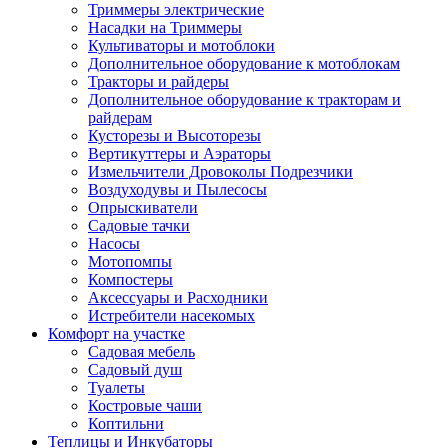
Триммеры электрические
Насадки на Триммеры
Культиваторы и мотоблоки
Дополнительное оборудование к мотоблокам
Тракторы и райдеры
Дополнительное оборудование к тракторам и
райдерам
Кусторезы и Высоторезы
Вертикуттеры и Аэраторы
Измельчители Дровоколы Подрезчики
Воздуходувы и Пылесосы
Опрыскиватели
Садовые тачки
Насосы
Мотопомпы
Компостеры
Аксессуары и Расходники
Истребители насекомых
Комфорт на участке
Садовая мебель
Садовый душ
Туалеты
Костровые чаши
Коптильни
Теплицы и Инкубаторы