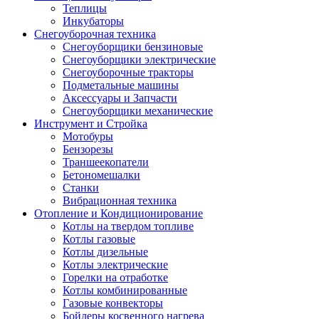
Теплицы
Инкубаторы
Снегоуборочная техника
Снегоуборщики бензиновые
Снегоуборщики электрические
Снегоуборочные тракторы
Подметальные машины
Аксессуары и Запчасти
Снегоуборщики механические
Инструмент и Стройка
Мотобуры
Бензорезы
Траншеекопатели
Бетономешалки
Станки
Вибрационная техника
Отопление и Кондиционирование
Котлы на твердом топливе
Котлы газовые
Котлы дизельные
Котлы электрические
Горелки на отработке
Котлы комбинированные
Газовые конвекторы
Бойлеры косвенного нагрева