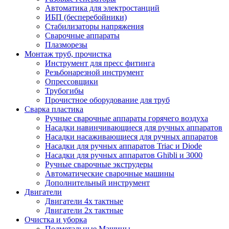
Автоматика для электростанций
ИБП (бесперебойники)
Стабилизаторы напряжения
Сварочные аппараты
Плазморезы
Монтаж труб, прочистка
Инструмент для пресс фитинга
Резьбонарезной инструмент
Опрессовщики
Трубогибы
Прочистное оборудование для труб
Сварка пластика
Ручные сварочные аппараты горячего воздуха
Насадки навинчивающиеся для ручных аппаратов
Насадки насаживающиеся для ручных аппаратов
Насадки для ручных аппаратов Triac и Diode
Насадки для ручных аппаратов Ghibli и 3000
Ручные сварочные экструдеры
Автоматические сварочные машины
Дополнительный инструмент
Двигатели
Двигатели 4х тактные
Двигатели 2х тактные
Очистка и уборка
Подметальные Машины