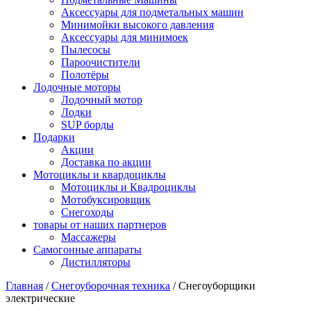
Аксессуары для подметальных машин
Минимойки высокого давления
Аксессуары для минимоек
Пылесосы
Пароочистители
Полотёры
Лодочные моторы
Лодочный мотор
Лодки
SUP борды
Подарки
Акции
Доставка по акции
Мотоциклы и квардоциклы
Мотоциклы и Квадроциклы
Мотобуксировщик
Снегоходы
товары от наших партнеров
Массажеры
Самогонные аппараты
Дистилляторы
Главная
/
Снегоуборочная техника
/
Снегоуборщики
электрические