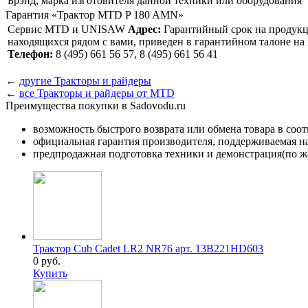
Брэнд, марка изготовителя данной техники или оборудования
Гарантия «Трактор MTD P 180 AMN»
Сервис MTD и UNISAW
Адрес:
Гарантийный срок на продукцию
находящихся рядом с вами, приведен в гарантийном талоне н
Телефон:
8 (495) 661 56 57, 8 (495) 661 56 41
←
другие Тракторы и райдеры
←
все Тракторы и райдеры от MTD
Преимущества покупки в Sadovodu.ru
возможность быстрого возврата или обмена товара в соо
официальная гарантия производителя, поддерживаемая 
предпродажная подготовка техники и демонстрация(по же
Трактор Cub Cadet LR2 NR76 арт. 13B221HD603
0 руб.
Купить