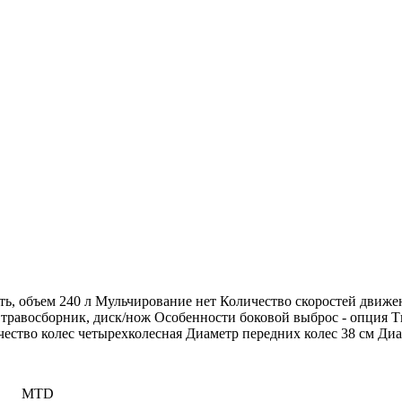
ь, объем 240 л Мульчирование нет Количество скоростей движе
равосборник, диск/нож Особенности боковой выброс - опция Ти
ичество колес четырехколесная Диаметр передних колес 38 см Ди
MTD