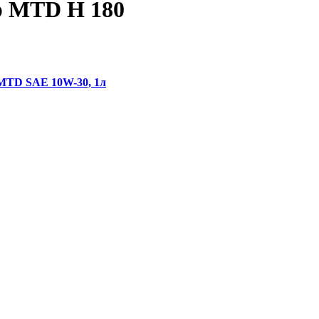
р MTD H 180
 MTD SAE 10W-30, 1л