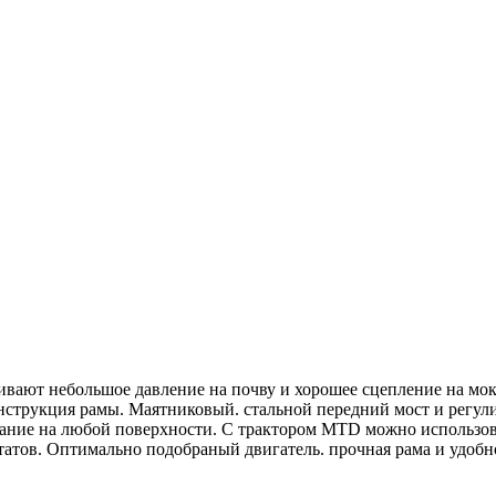
чивают небольшое давление на почву и хорошее сцепление на мо
нструкция рамы. Маятниковый. стальной передний мост и регулир
вание на любой поверхности. С трактором MTD можно использов
льтатов. Оптимально подобраный двигатель. прочная рама и уд