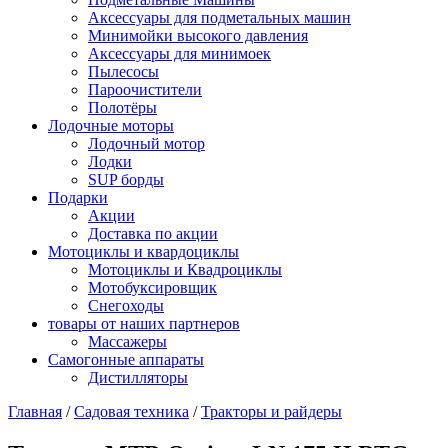
Аксессуары для подметальных машин
Минимойки высокого давления
Аксессуары для минимоек
Пылесосы
Пароочистители
Полотёры
Лодочные моторы
Лодочный мотор
Лодки
SUP борды
Подарки
Акции
Доставка по акции
Мотоциклы и квардоциклы
Мотоциклы и Квадроциклы
Мотобуксировщик
Снегоходы
товары от наших партнеров
Массажеры
Самогонные аппараты
Дистилляторы
Главная
/
Садовая техника
/
Тракторы и райдеры