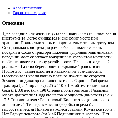
Характеристики
Гарантия и сервис
Описание
Травосборник снимается и устанавливается без использования
инструмента, легко очищается и экономит место при
хранении Полностью закрытый двигатель с легким доступом
Специальная конструкция рамы обеспечивает легкость
посадки и схода с трактора Тяжелый чугунный маятниковый
передний мост облегчает вождение на холмистой местности,
и обеспечивает трактору устойчивость Плавающая дека с 2
роликами Газоносберегающие покрышки Трансмисия
Hydrostatic - самая дорогая и надежная из трансмиссий.
Обеспечивает чрезвычайно плавное изменение скорости.
Звуковой индикатор наполнения травосборника Габариты
трактора (дл./шир./выс.) 225 x 110 x 103 объем топливного
бака (л): 3,8 вес (кг): 198 Страна производитель : Германия
Марка двигателя : Briggs&Stratton Мощность двигателя (л.с.):
17.5 Тип двигателя : Бензиновый Количество цилиндров в
двигателе : 1 Тип трансмиссии (коробка передач) :
гидростатическая Привод на колеса : задний Круиз-контроль :
Нет Радиус поворота (см.): 46 Подшипники в колёсах : Нет