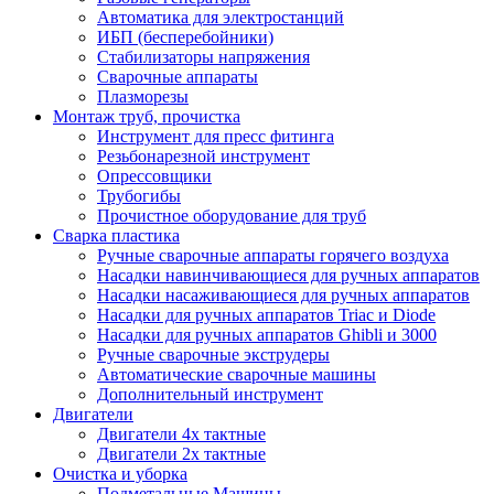
Автоматика для электростанций
ИБП (бесперебойники)
Стабилизаторы напряжения
Сварочные аппараты
Плазморезы
Монтаж труб, прочистка
Инструмент для пресс фитинга
Резьбонарезной инструмент
Опрессовщики
Трубогибы
Прочистное оборудование для труб
Сварка пластика
Ручные сварочные аппараты горячего воздуха
Насадки навинчивающиеся для ручных аппаратов
Насадки насаживающиеся для ручных аппаратов
Насадки для ручных аппаратов Triac и Diode
Насадки для ручных аппаратов Ghibli и 3000
Ручные сварочные экструдеры
Автоматические сварочные машины
Дополнительный инструмент
Двигатели
Двигатели 4х тактные
Двигатели 2х тактные
Очистка и уборка
Подметальные Машины