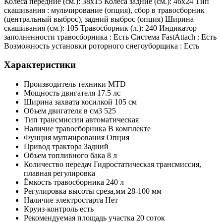
Колеса передние (см.): 38x15 Колеса задние (см.): 46x24 Тип
скашивания : мульчирование (опция), сбор в травосборник
(центральный выброс), задний выброс (опция) Ширина
скашивания (см.): 105 Травосборник (л.): 240 Индикатор
заполненности травосборника : Есть Система FastAttach : Есть
Возможность установки роторного снегоуборщика : Есть
Характеристики
Производитель техники
MTD
Мощность двигателя
17.5 лс
Ширина захвата косилкой
105 см
Объем двигателя в см3
525
Тип трансмиссии
автоматическая
Наличие травосборника
В комплекте
Фунция мульчирования
Опция
Привод трактора
Задний
Объем топливного бака
8 л
Количество передач
Гидростатическая трансмиссия,
плавная регулировка
Ёмкость травосборника
240 л
Регулировка высоты среза,мм
28-100 мм
Наличие электростарта
Нет
Круиз-контроль
есть
Рекомендуемая площадь участка
20 соток