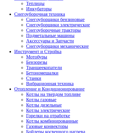
Теплицы
Инкубаторы
Снегоуборочная техника
Снегоуборщики бензиновые
Снегоуборщики электрические
Снегоуборочные тракторы
Подметальные машины
Аксессуары и Запчасти
Снегоуборщики механические
Инструмент и Стройка
Мотобуры
Бензорезы
Траншеекопатели
Бетономешалки
Станки
Вибрационная техника
Отопление и Кондиционирование
Котлы на твердом топливе
Котлы газовые
Котлы дизельные
Котлы электрические
Горелки на отработке
Котлы комбинированные
Газовые конвекторы
Бойлеры косвенного нагрева