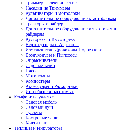
Триммеры электрические
Насадки на Триммеры
Культиваторы и мотоблоки
Дополнительное оборудование к мотоблокам
Тракторы и райдеры
Дополнительное оборудование к тракторам и
райдерам
Кусторезы и Высоторезы
Вертикуттеры и Аэраторы
Измельчители Дровоколы Подрезчики
Воздуходувы и Пылесосы
Опрыскиватели
Садовые тачки
Насосы
Мотопомпы
Компостеры
Аксессуары и Расходники
Истребители насекомых
Комфорт на участке
Садовая мебель
Садовый душ
Туалеты
Костровые чаши
Коптильни
Теплицы и Инкубаторы