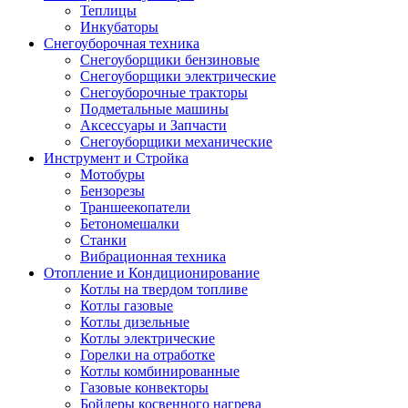
Теплицы
Инкубаторы
Снегоуборочная техника
Снегоуборщики бензиновые
Снегоуборщики электрические
Снегоуборочные тракторы
Подметальные машины
Аксессуары и Запчасти
Снегоуборщики механические
Инструмент и Стройка
Мотобуры
Бензорезы
Траншеекопатели
Бетономешалки
Станки
Вибрационная техника
Отопление и Кондиционирование
Котлы на твердом топливе
Котлы газовые
Котлы дизельные
Котлы электрические
Горелки на отработке
Котлы комбинированные
Газовые конвекторы
Бойлеры косвенного нагрева