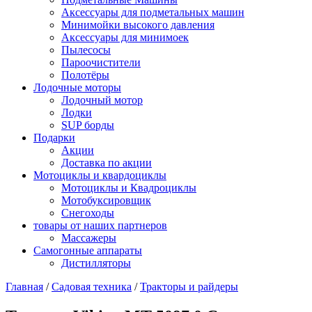
Аксессуары для подметальных машин
Минимойки высокого давления
Аксессуары для минимоек
Пылесосы
Пароочистители
Полотёры
Лодочные моторы
Лодочный мотор
Лодки
SUP борды
Подарки
Акции
Доставка по акции
Мотоциклы и квардоциклы
Мотоциклы и Квадроциклы
Мотобуксировщик
Снегоходы
товары от наших партнеров
Массажеры
Самогонные аппараты
Дистилляторы
Главная
/
Садовая техника
/
Тракторы и райдеры