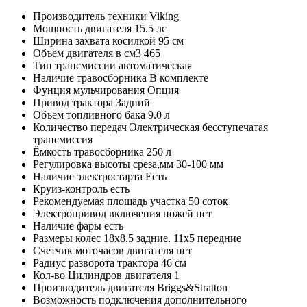
Производитель техники
Viking
Мощность двигателя
15.5 лс
Ширина захвата косилкой
95 см
Объем двигателя в см3
465
Тип трансмиссии
автоматическая
Наличие травосборника
В комплекте
Фунция мульчирования
Опция
Привод трактора
Задний
Объем топливного бака
9.0 л
Количество передач
Электрическая бесступечатая
трансмиссия
Ёмкость травосборника
250 л
Регулировка высоты среза,мм
30-100 мм
Наличие электростарта
Есть
Круиз-контроль
есть
Рекомендуемая площадь участка
50 соток
Электропривод включения ножей
нет
Наличие фары
есть
Размеры колес
18х8.5 задние. 11х5 передние
Счетчик моточасов двигателя
нет
Радиус разворота трактора
46 см
Кол-во Цилиндров двигателя
1
Производитель двигателя
Briggs&Stratton
Возможность подключения дополнительного