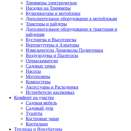
Триммеры электрические
Насадки на Триммеры
Культиваторы и мотоблоки
Дополнительное оборудование к мотоблокам
Тракторы и райдеры
Дополнительное оборудование к тракторам и
райдерам
Кусторезы и Высоторезы
Вертикуттеры и Аэраторы
Измельчители Дровоколы Подрезчики
Воздуходувы и Пылесосы
Опрыскиватели
Садовые тачки
Насосы
Мотопомпы
Компостеры
Аксессуары и Расходники
Истребители насекомых
Комфорт на участке
Садовая мебель
Садовый душ
Туалеты
Костровые чаши
Коптильни
Теплицы и Инкубаторы