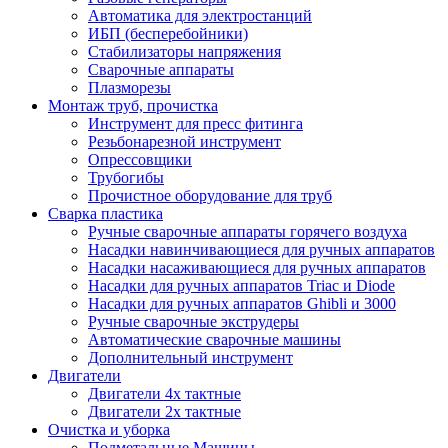
Автоматика для электростанций
ИБП (бесперебойники)
Стабилизаторы напряжения
Сварочные аппараты
Плазморезы
Монтаж труб, прочистка
Инструмент для пресс фитинга
Резьбонарезной инструмент
Опрессовщики
Трубогибы
Прочистное оборудование для труб
Сварка пластика
Ручные сварочные аппараты горячего воздуха
Насадки навинчивающиеся для ручных аппаратов
Насадки насаживающиеся для ручных аппаратов
Насадки для ручных аппаратов Triac и Diode
Насадки для ручных аппаратов Ghibli и 3000
Ручные сварочные экструдеры
Автоматические сварочные машины
Дополнительный инструмент
Двигатели
Двигатели 4х тактные
Двигатели 2х тактные
Очистка и уборка
Подметальные Машины