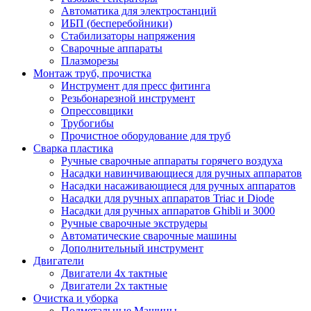
Автоматика для электростанций
ИБП (бесперебойники)
Стабилизаторы напряжения
Сварочные аппараты
Плазморезы
Монтаж труб, прочистка
Инструмент для пресс фитинга
Резьбонарезной инструмент
Опрессовщики
Трубогибы
Прочистное оборудование для труб
Сварка пластика
Ручные сварочные аппараты горячего воздуха
Насадки навинчивающиеся для ручных аппаратов
Насадки насаживающиеся для ручных аппаратов
Насадки для ручных аппаратов Triac и Diode
Насадки для ручных аппаратов Ghibli и 3000
Ручные сварочные экструдеры
Автоматические сварочные машины
Дополнительный инструмент
Двигатели
Двигатели 4х тактные
Двигатели 2х тактные
Очистка и уборка
Подметальные Машины