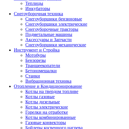
Теплицы
Инкубаторы
Снегоуборочная техника
Снегоуборщики бензиновые
Снегоуборщики электрические
Снегоуборочные тракторы
Подметальные машины
Аксессуары и Запчасти
Снегоуборщики механические
Инструмент и Стройка
Мотобуры
Бензорезы
Траншеекопатели
Бетономешалки
Станки
Вибрационная техника
Отопление и Кондиционирование
Котлы на твердом топливе
Котлы газовые
Котлы дизельные
Котлы электрические
Горелки на отработке
Котлы комбинированные
Газовые конвекторы
Бойлеры косвенного нагрева