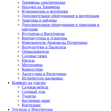
Триммеры электрические
Насадки на Триммеры
Культиваторы и мотоблоки
Дополнительное оборудование к мотоблокам
Тракторы и райдеры
Дополнительное оборудование к тракторам и
райдерам
Кусторезы и Высоторезы
Вертикуттеры и Аэраторы
Измельчители Дровоколы Подрезчики
Воздуходувы и Пылесосы
Опрыскиватели
Садовые тачки
Насосы
Мотопомпы
Компостеры
Аксессуары и Расходники
Истребители насекомых
Комфорт на участке
Садовая мебель
Садовый душ
Туалеты
Костровые чаши
Коптильни
Теплицы и Инкубаторы