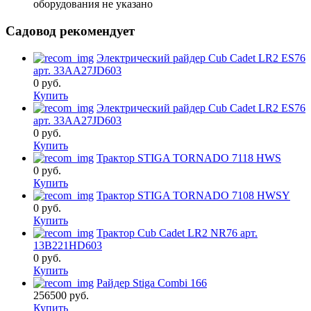
оборудования
не указано
Садовод рекомендует
Электрический райдер Cub Cadet LR2 ES76
арт. 33AA27JD603
0
руб.
Купить
Электрический райдер Cub Cadet LR2 ES76
арт. 33AA27JD603
0
руб.
Купить
Трактор STIGA TORNADO 7118 HWS
0
руб.
Купить
Трактор STIGA TORNADO 7108 HWSY
0
руб.
Купить
Трактор Cub Cadet LR2 NR76 арт.
13B221HD603
0
руб.
Купить
Райдер Stiga Combi 166
256500
руб.
Купить