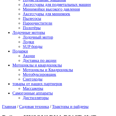
Аксессуары для подметальных машин
Минимойки высокого давления
Аксессуары для минимоек
Пылесосы
Пароочистители
Полотёры
Лодочные моторы
Лодочный мотор
Лодки
SUP борды
Подарки
Акции
Доставка по акции
Мотоциклы и квардоциклы
Мотоциклы и Квадроциклы
Мотобуксировщик
Снегоходы
товары от наших партнеров
Массажеры
Самогонные аппараты
Дистилляторы
Главная
/
Садовая техника
/
Тракторы и райдеры