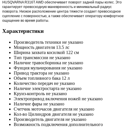
HUSQVARNA R316T AWD обеспечивает поворот задней пары колес. Это
гарантирует превосходную маневренность и минимальный радиус
поворота. Низкое расположение центра тяжести создает превосходное
сцепление с поверхностью, а также обеспечивает оператору комфортное
ощущение во время работы.
Характеристики
Производитель техники
не указано
Мощность двигателя
13.5 лс
Ширина захвата косилкой
122 см
Тип трансмиссии
не указано
Наличие травосборника
не указано
Фунция мульчирования
не указано
Привод трактора
не указано
Объем топливного бака
12 л
Количество передач
не указано
Наличие электростарта
не указано
Круиз-контроль
не указано
Электропривод включения ножей
не указано
Наличие фары
не указано
Счетчик моточасов двигателя
не указано
Кол-во Цилиндров двигателя
не указано
Производитель двигателя
не указано
Возможность подключения дополнительного