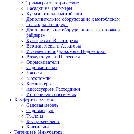
Триммеры электрические
Насадки на Триммеры
Культиваторы и мотоблоки
Дополнительное оборудование к мотоблокам
Тракторы и райдеры
Дополнительное оборудование к тракторам и
райдерам
Кусторезы и Высоторезы
Вертикуттеры и Аэраторы
Измельчители Дровоколы Подрезчики
Воздуходувы и Пылесосы
Опрыскиватели
Садовые тачки
Насосы
Мотопомпы
Компостеры
Аксессуары и Расходники
Истребители насекомых
Комфорт на участке
Садовая мебель
Садовый душ
Туалеты
Костровые чаши
Коптильни
Теплицы и Инкубаторы