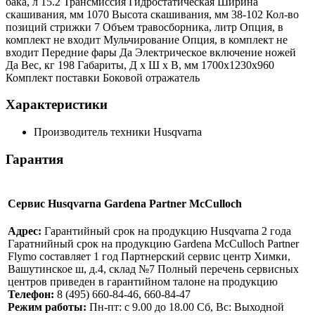
бака, л 15.2 Трансмиссия Гидростатическая Ширина
скашивания, мм 1070 Высота скашивания, мм 38-102 Кол-во
позиций стрижки 7 Объем травосборника, литр Опция, в
комплект не входит Мульчирование Опция, в комплект не
входит Передние фары Да Электрическое включение ножей
Да Вес, кг 198 Габариты, Д х Ш х В, мм 1700х1230х960
Комплект поставки Боковой отражатель
Характеристики
Производитель техники
Husqvarna
Гарантия
Сервис Husqvarna Gardena Partner McCulloch
Адрес:
Гарантийный срок на продукцию Husqvarna 2 года
Гаратнийный срок на продукцию Gardena McCulloch Partner
Flymo составляет 1 год Партнерский сервис центр Химки,
Вашутинское ш, д.4, склад №7 Полный перечень сервисных
центров приведен в гарантийном талоне на продукцию
Телефон:
8 (495) 660-84-46, 660-84-47
Режим работы:
Пн-пт: с 9.00 до 18.00 Сб, Вс: Выходной