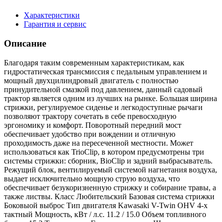
Характеристики
Гарантия и сервис
Описание
Благодаря таким современным характеристикам, как
гидростатическая трансмиссия с педальным управлением и
мощный двухцилиндровый двигатель с полностью
принудительной смазкой под давлением, данный садовый
трактор является одним из лучших на рынке. Большая ширина
стрижки, регулируемое сиденье и легкодоступные рычаги
позволяют трактору сочетать в себе превосходную
эргономику и комфорт. Поворотный передний мост
обеспечивает удобство при вождении и отличную
проходимость даже на пересеченной местности. Может
использоваться как TrioClip, в котором предусмотрены три
системы стрижки: cборник, BioClip и задний выбрасыватель.
Режущий блок, вентилируемый системой нагнетания воздуха,
выдает исключительно мощную струю воздуха, что
обеспечивает безукоризненную стрижку и собирание травы, а
также листвы. Класс Любительский Базовая система стрижки
Боковыой выброс Тип двигателя Kawasaki V-Twin OHV 4-х
тактный Мощность, кВт / л.с. 11.2 / 15.0 Объем топливного