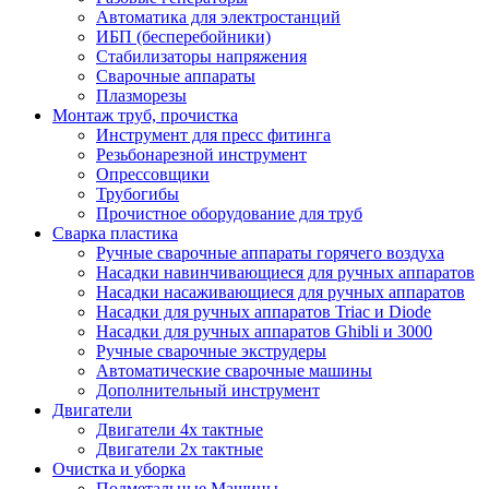
Автоматика для электростанций
ИБП (бесперебойники)
Стабилизаторы напряжения
Сварочные аппараты
Плазморезы
Монтаж труб, прочистка
Инструмент для пресс фитинга
Резьбонарезной инструмент
Опрессовщики
Трубогибы
Прочистное оборудование для труб
Сварка пластика
Ручные сварочные аппараты горячего воздуха
Насадки навинчивающиеся для ручных аппаратов
Насадки насаживающиеся для ручных аппаратов
Насадки для ручных аппаратов Triac и Diode
Насадки для ручных аппаратов Ghibli и 3000
Ручные сварочные экструдеры
Автоматические сварочные машины
Дополнительный инструмент
Двигатели
Двигатели 4х тактные
Двигатели 2х тактные
Очистка и уборка
Подметальные Машины