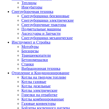
Теплицы
Инкубаторы
Снегоуборочная техника
Снегоуборщики бензиновые
Снегоуборщики электрические
Снегоуборочные тракторы
Подметальные машины
Аксессуары и Запчасти
Снегоуборщики механические
Инструмент и Стройка
Мотобуры
Бензорезы
Траншеекопатели
Бетономешалки
Станки
Вибрационная техника
Отопление и Кондиционирование
Котлы на твердом топливе
Котлы газовые
Котлы дизельные
Котлы электрические
Горелки на отработке
Котлы комбинированные
Газовые конвекторы
Бойлеры косвенного нагрева