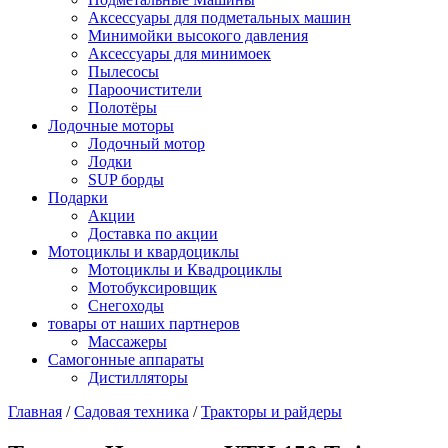
Аксессуары для подметальных машин
Минимойки высокого давления
Аксессуары для минимоек
Пылесосы
Пароочистители
Полотёры
Лодочные моторы
Лодочный мотор
Лодки
SUP борды
Подарки
Акции
Доставка по акции
Мотоциклы и квардоциклы
Мотоциклы и Квадроциклы
Мотобуксировщик
Снегоходы
товары от наших партнеров
Массажеры
Самогонные аппараты
Дистилляторы
Главная
/
Садовая техника
/
Тракторы и райдеры