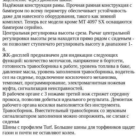
Надёжная конструкция рамы. Прочная рамная конструкция с
бампером по всему периметру обеспечивает устойчивость
даже для навесного оборудования, такого как зимний
комплект. Теперь все модели кроме MT 4097 SX оснащаются
бампером серийно.
Центральная регулировка высоты среза. Рычаг центральной
регулировки высоты реза находится прямо рядом с сиденьем -
он позволяет ступенчато регулировать высоту в диапазоне 1-
8.
ЖК-дисплей предназначен для индикации следующих
функций: количество моточасов, напряжение в бортсети,
готовность травосборника к работе, уровень топлива в баке,
давление масла, уровень заполнения травосборника, водитель
сел на сиденье, подключение косилочного механизма,
темпомат, программирование, электромагнитная ножевая
муфта, сигнализация неисправностей.
В рабочем органе с 3 ножами третий нож стрижет середину
прокоса, позволяя добиться идеального результата. Демонтаж
рабочего органа косилки выполняется без инструмента.
Травосборник. Вместительный травосборник со звуковым
сигнализатором заполнения можно опорожнять, не слезая с
сиденья
Шины с профилем Turf. Большие шины для торфяников щадят
газон и почти не оставляют колеи.