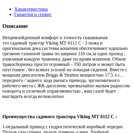
Характеристики
Гарантия и сервис
Описание
Непревзойденный комфорт и точность скашивания
это садовый трактор Viking МT 6112 C : 3 ножа и
оригинальная дека системы кошения обеспечивают идеально
срезание газонной травы по ширине 110 см,за один проход ,
улавливая каждую травинку, даже по краям кошения. Объем
травосборника просто огромный - 350 литров и может быть
опустошен , без всяких усилий не покидая сидения. Вместе с
мощным двигателем Briggs & Stratton мощностью 17.5 л.с. ,
переднего / заднего хода рычага привода, эргономичного
рабочего места с ЖК-дисплеем, чрезвычайно малым радиусом
поворота и отличной управляемостью , ваш газоб будет
выглядеть всегда великолепно
Преимущества садового трактора Viking МT 6112 C :
1-педальный привод с гидростатической коробкой передач.
Педаль газа справа, педаль тормоза -слева. Удобный