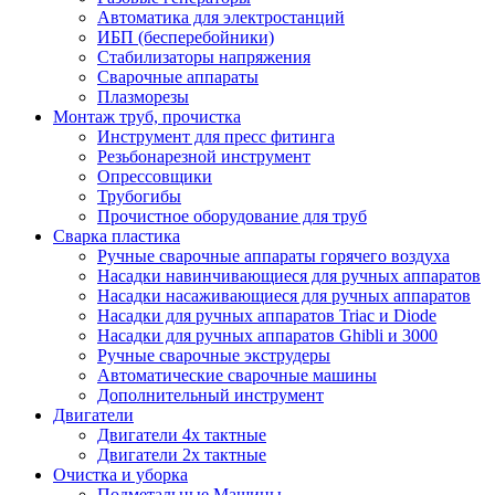
Автоматика для электростанций
ИБП (бесперебойники)
Стабилизаторы напряжения
Сварочные аппараты
Плазморезы
Монтаж труб, прочистка
Инструмент для пресс фитинга
Резьбонарезной инструмент
Опрессовщики
Трубогибы
Прочистное оборудование для труб
Сварка пластика
Ручные сварочные аппараты горячего воздуха
Насадки навинчивающиеся для ручных аппаратов
Насадки насаживающиеся для ручных аппаратов
Насадки для ручных аппаратов Triac и Diode
Насадки для ручных аппаратов Ghibli и 3000
Ручные сварочные экструдеры
Автоматические сварочные машины
Дополнительный инструмент
Двигатели
Двигатели 4х тактные
Двигатели 2х тактные
Очистка и уборка
Подметальные Машины