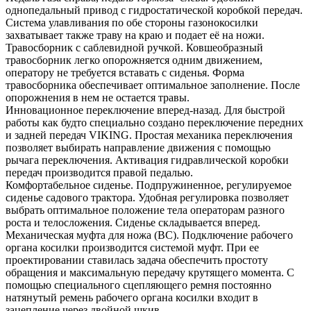
однопедальный привод с гидростатической коробкой передач.
Система улавливания по обе стороны газонокосилки
захватывает также траву на краю и подает её на ножи.
Травосборник с саблевидной ручкой. Ковшеобразный
травосборник легко опорожняется одним движением,
оператору не требуется вставать с сиденья. Форма
травосборника обеспечивает оптимальное заполнение. После
опорожнения в нем не остается травы.
Инновационное переключение вперед-назад. Для быстрой
работы как будто специально создано переключение передних
и задней передач VIKING. Простая механика переключения
позволяет выбирать направление движения с помощью
рычага переключения. Активация гидравлической коробки
передач производится правой педалью.
Комфортабельное сиденье. Подпружиненное, регулируемое
сиденье садового трактора. Удобная регулировка позволяет
выбрать оптимальное положение тела операторам разного
роста и телосложения. Сиденье складывается вперед.
Механическая муфта для ножа (BC). Подключение рабочего
органа косилки производится системой муфт. При ее
проектировании ставилась задача обеспечить простоту
обращения и максимальную передачу крутящего момента. С
помощью специального сцепляющего ремня постоянно
натянутый ремень рабочего органа косилки входит в
зацепление через двойной шкив.