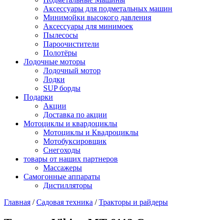
Аксессуары для подметальных машин
Минимойки высокого давления
Аксессуары для минимоек
Пылесосы
Пароочистители
Полотёры
Лодочные моторы
Лодочный мотор
Лодки
SUP борды
Подарки
Акции
Доставка по акции
Мотоциклы и квардоциклы
Мотоциклы и Квадроциклы
Мотобуксировщик
Снегоходы
товары от наших партнеров
Массажеры
Самогонные аппараты
Дистилляторы
Главная
/
Садовая техника
/
Тракторы и райдеры