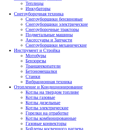
Теплицы
Инкубаторы
Снегоуборочная техника
Снегоуборщики бензиновые
Снегоуборщики электрические
Снегоуборочные тракторы
Подметальные машины
Аксессуары и Запчасти
Снегоуборщики механические
Инструмент и Стройка
Мотобуры
Бензорезы
Траншеекопатели
Бетономешалки
Станки
Вибрационная техника
Отопление и Кондиционирование
Котлы на твердом топливе
Котлы газовые
Котлы дизельные
Котлы электрические
Горелки на отработке
Котлы комбинированные
Газовые конвекторы
Бойлеры косвенного нагрева