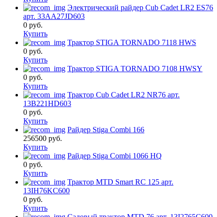
Электрический райдер Cub Cadet LR2 ES76
арт. 33AA27JD603
0
руб.
Купить
Трактор STIGA TORNADO 7118 HWS
0
руб.
Купить
Трактор STIGA TORNADO 7108 HWSY
0
руб.
Купить
Трактор Cub Cadet LR2 NR76 арт.
13B221HD603
0
руб.
Купить
Райдер Stiga Combi 166
256500
руб.
Купить
Райдер Stiga Combi 1066 HQ
0
руб.
Купить
Трактор MTD Smart RC 125 арт.
13IH76KC600
0
руб.
Купить
Садовый трактор MTD 76 арт. 13I2765C600