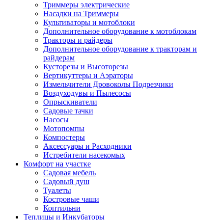
Триммеры электрические
Насадки на Триммеры
Культиваторы и мотоблоки
Дополнительное оборудование к мотоблокам
Тракторы и райдеры
Дополнительное оборудование к тракторам и
райдерам
Кусторезы и Высоторезы
Вертикуттеры и Аэраторы
Измельчители Дровоколы Подрезчики
Воздуходувы и Пылесосы
Опрыскиватели
Садовые тачки
Насосы
Мотопомпы
Компостеры
Аксессуары и Расходники
Истребители насекомых
Комфорт на участке
Садовая мебель
Садовый душ
Туалеты
Костровые чаши
Коптильни
Теплицы и Инкубаторы