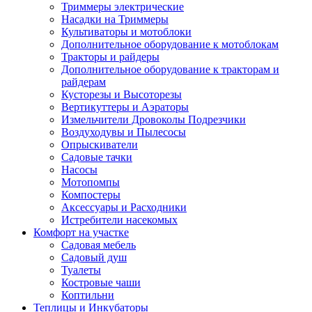
Триммеры электрические
Насадки на Триммеры
Культиваторы и мотоблоки
Дополнительное оборудование к мотоблокам
Тракторы и райдеры
Дополнительное оборудование к тракторам и
райдерам
Кусторезы и Высоторезы
Вертикуттеры и Аэраторы
Измельчители Дровоколы Подрезчики
Воздуходувы и Пылесосы
Опрыскиватели
Садовые тачки
Насосы
Мотопомпы
Компостеры
Аксессуары и Расходники
Истребители насекомых
Комфорт на участке
Садовая мебель
Садовый душ
Туалеты
Костровые чаши
Коптильни
Теплицы и Инкубаторы