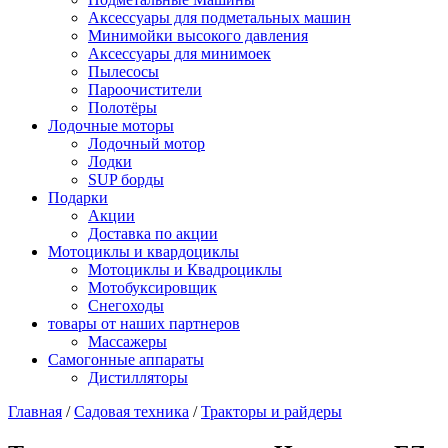
Аксессуары для подметальных машин
Минимойки высокого давления
Аксессуары для минимоек
Пылесосы
Пароочистители
Полотёры
Лодочные моторы
Лодочный мотор
Лодки
SUP борды
Подарки
Акции
Доставка по акции
Мотоциклы и квардоциклы
Мотоциклы и Квадроциклы
Мотобуксировщик
Снегоходы
товары от наших партнеров
Массажеры
Самогонные аппараты
Дистилляторы
Главная
/
Садовая техника
/
Тракторы и райдеры