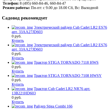
Телефон:
8 (495) 660-84-46, 660-84-47
Режим работы:
Пн-пт: с 9.00 до 18.00 Сб, Вс: Выходной
Садовод рекомендует
Электрический райдер Cub Cadet LR2 ES76
арт. 33AA27JD603
0
руб.
Купить
Электрический райдер Cub Cadet LR2 ES76
арт. 33AA27JD603
0
руб.
Купить
Трактор STIGA TORNADO 7118 HWS
0
руб.
Купить
Трактор STIGA TORNADO 7108 HWSY
0
руб.
Купить
Трактор Cub Cadet LR2 NR76 арт.
13B221HD603
0
руб.
Купить
Райдер Stiga Combi 166