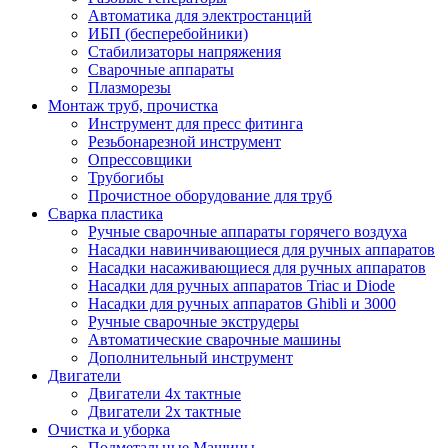
Автоматика для электростанций
ИБП (бесперебойники)
Стабилизаторы напряжения
Сварочные аппараты
Плазморезы
Монтаж труб, прочистка
Инструмент для пресс фитинга
Резьбонарезной инструмент
Опрессовщики
Трубогибы
Прочистное оборудование для труб
Сварка пластика
Ручные сварочные аппараты горячего воздуха
Насадки навинчивающиеся для ручных аппаратов
Насадки насаживающиеся для ручных аппаратов
Насадки для ручных аппаратов Triac и Diode
Насадки для ручных аппаратов Ghibli и 3000
Ручные сварочные экструдеры
Автоматические сварочные машины
Дополнительный инструмент
Двигатели
Двигатели 4х тактные
Двигатели 2х тактные
Очистка и уборка
Подметальные Машины