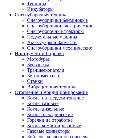
Теплицы
Инкубаторы
Снегоуборочная техника
Снегоуборщики бензиновые
Снегоуборщики электрические
Снегоуборочные тракторы
Подметальные машины
Аксессуары и Запчасти
Снегоуборщики механические
Инструмент и Стройка
Мотобуры
Бензорезы
Траншеекопатели
Бетономешалки
Станки
Вибрационная техника
Отопление и Кондиционирование
Котлы на твердом топливе
Котлы газовые
Котлы дизельные
Котлы электрические
Горелки на отработке
Котлы комбинированные
Газовые конвекторы
Бойлеры косвенного нагрева