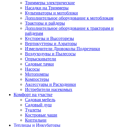
Триммеры электрические
Насадки на Триммеры
Культиваторы и мотоблоки
Дополнительное оборудование к мотоблокам
Тракторы и райдеры
Дополнительное оборудование к тракторам и
райдерам
Кусторезы и Высоторезы
Вертикуттеры и Аэраторы
Измельчители Дровоколы Подрезчики
Воздуходувы и Пылесосы
Опрыскиватели
Садовые тачки
Насосы
Мотопомпы
Компостеры
Аксессуары и Расходники
Истребители насекомых
Комфорт на участке
Садовая мебель
Садовый душ
Туалеты
Костровые чаши
Коптильни
Теплицы и Инкубаторы