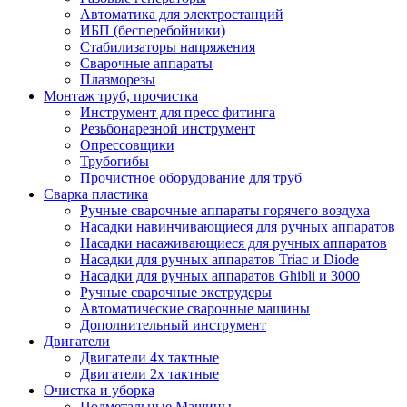
Автоматика для электростанций
ИБП (бесперебойники)
Стабилизаторы напряжения
Сварочные аппараты
Плазморезы
Монтаж труб, прочистка
Инструмент для пресс фитинга
Резьбонарезной инструмент
Опрессовщики
Трубогибы
Прочистное оборудование для труб
Сварка пластика
Ручные сварочные аппараты горячего воздуха
Насадки навинчивающиеся для ручных аппаратов
Насадки насаживающиеся для ручных аппаратов
Насадки для ручных аппаратов Triac и Diode
Насадки для ручных аппаратов Ghibli и 3000
Ручные сварочные экструдеры
Автоматические сварочные машины
Дополнительный инструмент
Двигатели
Двигатели 4х тактные
Двигатели 2х тактные
Очистка и уборка
Подметальные Машины