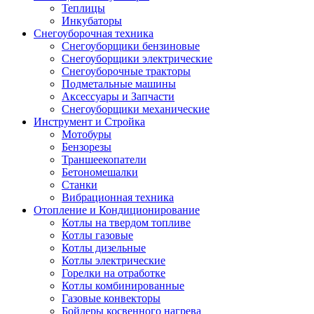
Теплицы
Инкубаторы
Снегоуборочная техника
Снегоуборщики бензиновые
Снегоуборщики электрические
Снегоуборочные тракторы
Подметальные машины
Аксессуары и Запчасти
Снегоуборщики механические
Инструмент и Стройка
Мотобуры
Бензорезы
Траншеекопатели
Бетономешалки
Станки
Вибрационная техника
Отопление и Кондиционирование
Котлы на твердом топливе
Котлы газовые
Котлы дизельные
Котлы электрические
Горелки на отработке
Котлы комбинированные
Газовые конвекторы
Бойлеры косвенного нагрева