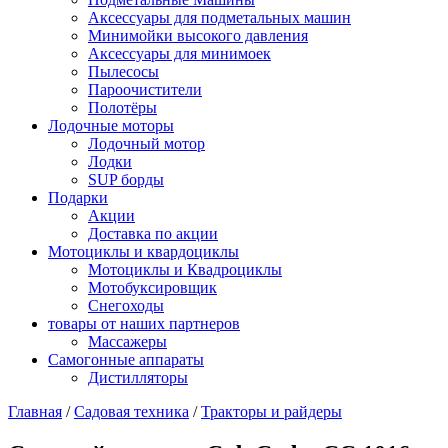
Аксессуары для подметальных машин
Минимойки высокого давления
Аксессуары для минимоек
Пылесосы
Пароочистители
Полотёры
Лодочные моторы
Лодочный мотор
Лодки
SUP борды
Подарки
Акции
Доставка по акции
Мотоциклы и квардоциклы
Мотоциклы и Квадроциклы
Мотобуксировщик
Снегоходы
товары от наших партнеров
Массажеры
Самогонные аппараты
Дистилляторы
Главная
/
Садовая техника
/
Тракторы и райдеры