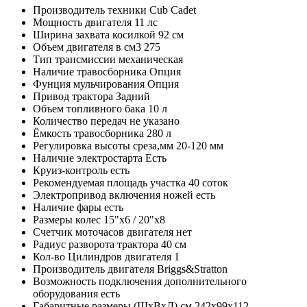
Производитель техники
Cub Cadet
Мощность двигателя
11 лс
Ширина захвата косилкой
92 см
Объем двигателя в см3
275
Тип трансмиссии
механическая
Наличие травосборника
Опция
Фунция мульчирования
Опция
Привод трактора
Задний
Объем топливного бака
10 л
Количество передач
не указано
Ёмкость травосборника
280 л
Регулировка высоты среза,мм
20-120 мм
Наличие электростарта
Есть
Круиз-контроль
есть
Рекомендуемая площадь участка
40 соток
Электропривод включения ножей
есть
Наличие фары
есть
Размеры колес
15"х6 / 20"х8
Счетчик моточасов двигателя
нет
Радиус разворота трактора
40 см
Кол-во Цилиндров двигателя
1
Производитель двигателя
Briggs&Stratton
Возможность подключения дополнительного
оборудования
есть
Габаритные размеры (ШхВхД),см
242х99х112