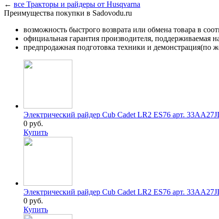
←
все Тракторы и райдеры от Husqvarna
Преимущества покупки в Sadovodu.ru
возможность быстрого возврата или обмена товара в соо
официальная гарантия производителя, поддерживаемая 
предпродажная подготовка техники и демонстрация(по же
Электрический райдер Cub Cadet LR2 ES76 арт. 33AA27
0 руб.
Купить
Электрический райдер Cub Cadet LR2 ES76 арт. 33AA27
0 руб.
Купить