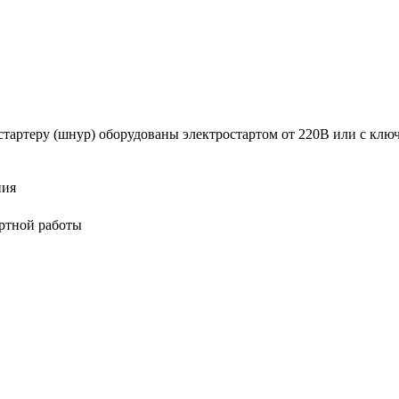
тартеру (шнур) оборудованы электростартом от 220В или с ключ
ния
ортной работы