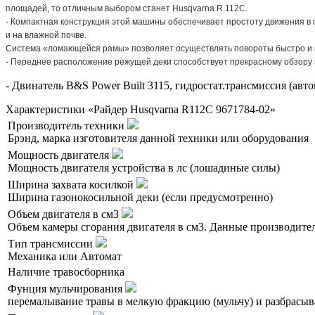
площадей, то отличным выбором станет Husqvarna R 112C.
- Компактная конструкция этой машины обеспечивает простоту движения в
и на влажной почве.
Система «ломающейся рамы» позволяет осуществлять повороты быстро и 
- Переднее расположение режущей деки способствует прекрасному обзору
- Двинатель B&S Power Built 3115, гидростат.трансмиссия (автом
Характеристики «Райдер Husqvarna R112C 9671784-02»
Производитель техники
Брэнд, марка изготовителя данной техники или оборудования
Мощность двигателя
Мощность двигателя устройства в лс (лошадиные силы)
Ширина захвата косилкой
Ширина газонокосильной деки (если предусмотренно)
Объем двигателя в см3
Объем камеры сгорания двигателя в см3. Данные производите
Тип трансмиссии
Механика или Автомат
Наличие травосборника
Фунция мульчирования
перемалывание травы в мелкую фракцию (мульчу) и разбрасыва