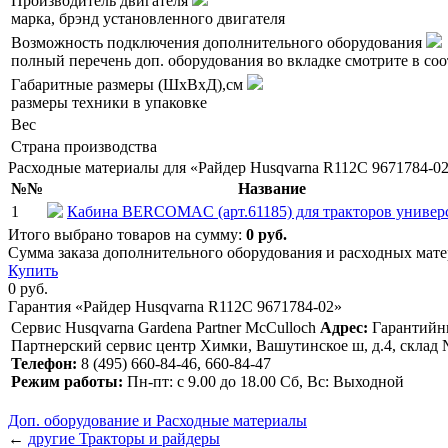
Производитель двигателя
марка, брэнд установленного двигателя
Возможность подключения дополнительного оборудования
полный перечень доп. оборудования во вкладке смотрите в со
Габаритные размеры (ШхВхД),см
размеры техники в упаковке
Вес
Страна производства
Расходные материалы для «Райдер Husqvarna R112C 9671784-0
№№
Название
1
Кабина BERCOMAC (арт.61185) для тракторов универ
Итого выбрано товаров на сумму:
0
руб.
Сумма заказа дополнительного оборудования и расходных мате
Купить
0
руб.
Гарантия «Райдер Husqvarna R112C 9671784-02»
Сервис Husqvarna Gardena Partner McCulloch
Адрес:
Гарантийны
Партнерский сервис центр Химки, Вашутинское ш, д.4, склад
Телефон:
8 (495) 660-84-46, 660-84-47
Режим работы:
Пн-пт: с 9.00 до 18.00 Сб, Вс: Выходной
Доп. оборудование и Расходные материалы
←
другие Тракторы и райдеры