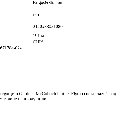
Briggs&Stratton
нет
2120х880х1080
191 кг
США
9671784-02»
дукцию Gardena McCulloch Partner Flymo составляет 1 год
ом талоне на продукцию