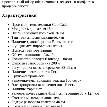
фронтальный обзор обеспечивают легкость и комфорт в
процессе работы.
Характеристики
Производитель техники
Cub Cadet
Мощность двигателя
15 лс
Ширина захвата косилкой
76 см
Тип трансмиссии
механическая
Наличие травосборника
В комплекте
Фунция мульчирования
Опция
Привод трактора
Задний
Объем топливного бака
5 л
Количество передач
6 вперед 1 назад
Ёмкость травосборника
200 л
Регулировка высоты среза,мм
38-95 мм
Наличие электростарта
Есть
Круиз-контроль
есть
Рекомендуемая площадь участка
100 соток
Электропривод включения ножей
есть
Наличие фары
нет
Размеры колес
задние 41х17 см передние 33 х 12,7 см
Счетчик моточасов двигателя
нет
Радиус разворота трактора
46 см
Кол-во Цилиндров двигателя
1