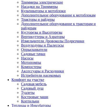
Триммеры электрические
Насадки на Триммеры
Культиваторы и мотоблоки
Дополнительное оборудование к мотоблокам
Тракторы и райдеры
Дополнительное оборудование к тракторам и
райдерам
Кусторезы и Высоторезы
Вертикуттеры и Аэраторы
Измельчители Дровоколы Подрезчики
Воздуходувы и Пылесосы
Опрыскиватели
Садовые тачки
Насосы
Мотопомпы
Компостеры
Аксессуары и Расходники
Истребители насекомых
Комфорт на участке
Садовая мебель
Садовый душ
Туалеты
Костровые чаши
Коптильни
Теплицы и Инкубаторы