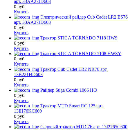
арт. 33AA27JD603
0
руб.
Купить
Электрический райдер Cub Cadet LR2 ES76
арт. 33AA27JD603
0
руб.
Купить
Трактор STIGA TORNADO 7118 HWS
0
руб.
Купить
Трактор STIGA TORNADO 7108 HWSY
0
руб.
Купить
Трактор Cub Cadet LR2 NR76 арт.
13B221HD603
0
руб.
Купить
Райдер Stiga Combi 1066 HQ
0
руб.
Купить
Трактор MTD Smart RC 125 арт.
13IH76KC600
0
руб.
Купить
Садовый трактор MTD 76 арт. 13I2765C600