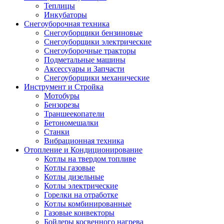
Теплицы
Инкубаторы
Снегоуборочная техника
Снегоуборщики бензиновые
Снегоуборщики электрические
Снегоуборочные тракторы
Подметальные машины
Аксессуары и Запчасти
Снегоуборщики механические
Инструмент и Стройка
Мотобуры
Бензорезы
Траншеекопатели
Бетономешалки
Станки
Вибрационная техника
Отопление и Кондиционирование
Котлы на твердом топливе
Котлы газовые
Котлы дизельные
Котлы электрические
Горелки на отработке
Котлы комбинированные
Газовые конвекторы
Бойлеры косвенного нагрева