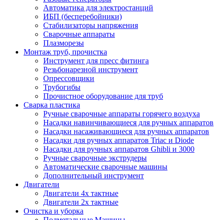
Автоматика для электростанций
ИБП (бесперебойники)
Стабилизаторы напряжения
Сварочные аппараты
Плазморезы
Монтаж труб, прочистка
Инструмент для пресс фитинга
Резьбонарезной инструмент
Опрессовщики
Трубогибы
Прочистное оборудование для труб
Сварка пластика
Ручные сварочные аппараты горячего воздуха
Насадки навинчивающиеся для ручных аппаратов
Насадки насаживающиеся для ручных аппаратов
Насадки для ручных аппаратов Triac и Diode
Насадки для ручных аппаратов Ghibli и 3000
Ручные сварочные экструдеры
Автоматические сварочные машины
Дополнительный инструмент
Двигатели
Двигатели 4х тактные
Двигатели 2х тактные
Очистка и уборка
Подметальные Машины