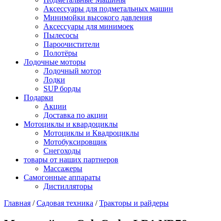
Аксессуары для подметальных машин
Минимойки высокого давления
Аксессуары для минимоек
Пылесосы
Пароочистители
Полотёры
Лодочные моторы
Лодочный мотор
Лодки
SUP борды
Подарки
Акции
Доставка по акции
Мотоциклы и квардоциклы
Мотоциклы и Квадроциклы
Мотобуксировщик
Снегоходы
товары от наших партнеров
Массажеры
Самогонные аппараты
Дистилляторы
Главная
/
Садовая техника
/
Тракторы и райдеры