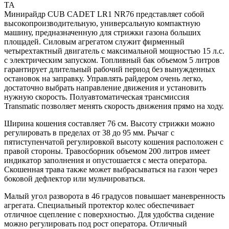
TA
Минирайдр CUB CADET LR1 NR76 представляет собой
высокопроизводительную, универсальную компактную
машину, предназначенную для стрижки газона больших
площадей. Силовым агрегатом служит фирменный
четырехтактный двигатель с максимальной мощностью 15 л.с.
с электрическим запуском. Топливный бак объемом 5 литров
гарантирует длительный рабочий период без вынужденных
остановок на заправку. Управлять райдером очень легко,
достаточно выбрать направление движения и установить
нужную скорость. Полуавтоматическая трансмиссия
Transmatic позволяет менять скорость движения прямо на ходу.
Ширина кошения составляет 76 см. Высоту стрижки можно
регулировать в пределах от 38 до 95 мм. Рычаг с
пятиступенчатой регулировкой высоту кошения расположен с
правой стороны. Травосборник объемом 200 литров имеет
индикатор заполнения и опустошается с места оператора.
Скошенная трава также может выбрасываться на газон через
боковой дефлектор или мульчироваться.
Малый угол разворота в 46 градусов повышает маневренность
агрегата. Специальный протектор колес обеспечивает
отличное сцепление с поверхностью. Для удобства сидение
можно регулировать под рост оператора. Отличный