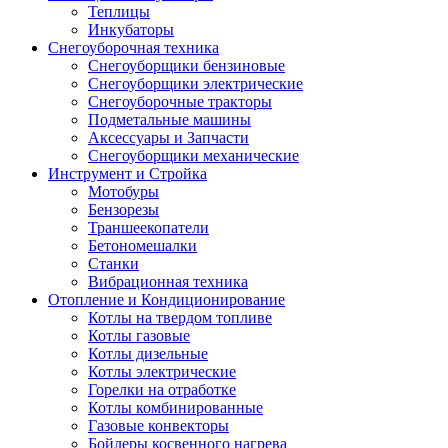
Теплицы
Инкубаторы
Снегоуборочная техника
Снегоуборщики бензиновые
Снегоуборщики электрические
Снегоуборочные тракторы
Подметальные машины
Аксессуары и Запчасти
Снегоуборщики механические
Инструмент и Стройка
Мотобуры
Бензорезы
Траншеекопатели
Бетономешалки
Станки
Вибрационная техника
Отопление и Кондиционирование
Котлы на твердом топливе
Котлы газовые
Котлы дизельные
Котлы электрические
Горелки на отработке
Котлы комбинированные
Газовые конвекторы
Бойлеры косвенного нагрева