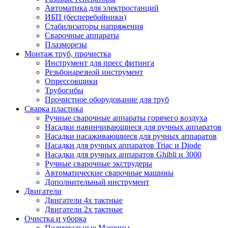
Автоматика для электростанций
ИБП (бесперебойники)
Стабилизаторы напряжения
Сварочные аппараты
Плазморезы
Монтаж труб, прочистка
Инструмент для пресс фитинга
Резьбонарезной инструмент
Опрессовщики
Трубогибы
Прочистное оборудование для труб
Сварка пластика
Ручные сварочные аппараты горячего воздуха
Насадки навинчивающиеся для ручных аппаратов
Насадки насаживающиеся для ручных аппаратов
Насадки для ручных аппаратов Triac и Diode
Насадки для ручных аппаратов Ghibli и 3000
Ручные сварочные экструдеры
Автоматические сварочные машины
Дополнительный инструмент
Двигатели
Двигатели 4х тактные
Двигатели 2х тактные
Очистка и уборка
Подметальные Машины