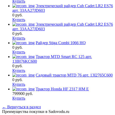
Купить
Электрический райдер Cub Cadet LR2 ES76
арт. 33AA27JD603
0
руб.
Купить
Электрический райдер Cub Cadet LR2 ES76
арт. 33AA27JD603
0
руб.
Купить
Райдер Stiga Combi 1066 HQ
0
руб.
Купить
Трактор MTD Smart RC 125 арт.
13IH76KC600
0
руб.
Купить
Садовый трактор MTD 76 арт. 13I2765C600
0
руб.
Купить
Трактор Honda HF 2317 HM E
799900
руб.
Купить
← Вернуться в раздел
Преимущества покупки в Sadovodu.ru