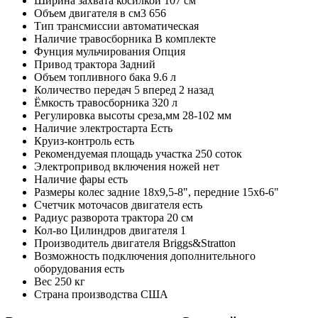
Ширина захвата косилкой
107 см
Объем двигателя в см3
656
Тип трансмиссии
автоматическая
Наличие травосборника
В комплекте
Фунция мульчирования
Опция
Привод трактора
Задний
Объем топливного бака
9.6 л
Количество передач
5 вперед 2 назад
Ёмкость травосборника
320 л
Регулировка высоты среза,мм
28-102 мм
Наличие электростарта
Есть
Круиз-контроль
есть
Рекомендуемая площадь участка
250 соток
Электропривод включения ножей
нет
Наличие фары
есть
Размеры колес
задние 18x9,5-8", передние 15x6-6"
Счетчик моточасов двигателя
есть
Радиус разворота трактора
20 см
Кол-во Цилиндров двигателя
1
Производитель двигателя
Briggs&Stratton
Возможность подключения дополнительного
оборудования
есть
Вес
250 кг
Страна производства
США