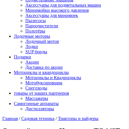
Аксессуары для подметальных машин
Минимойки высокого давления
Аксессуары для минимоек
Пылесосы
Пароочистители
Полотёры
Лодочные моторы
Лодочный мотор
Лодки
SUP борды
Подарки
Акции
Доставка по акции
Мотоциклы и квардоциклы
Мотоциклы и Квадроциклы
Мотобуксировщик
Снегоходы
товары от наших партнеров
Массажеры
Самогонные аппараты
Дистилляторы
Главная
/
Садовая техника
/
Тракторы и райдеры