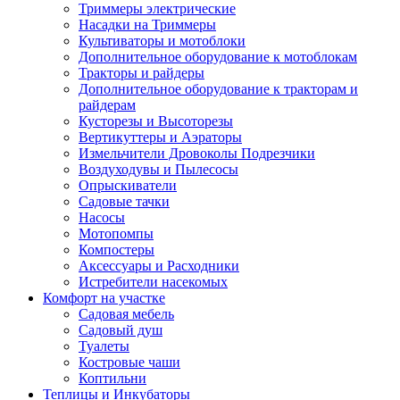
Триммеры электрические
Насадки на Триммеры
Культиваторы и мотоблоки
Дополнительное оборудование к мотоблокам
Тракторы и райдеры
Дополнительное оборудование к тракторам и
райдерам
Кусторезы и Высоторезы
Вертикуттеры и Аэраторы
Измельчители Дровоколы Подрезчики
Воздуходувы и Пылесосы
Опрыскиватели
Садовые тачки
Насосы
Мотопомпы
Компостеры
Аксессуары и Расходники
Истребители насекомых
Комфорт на участке
Садовая мебель
Садовый душ
Туалеты
Костровые чаши
Коптильни
Теплицы и Инкубаторы