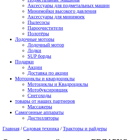
Аксессуары для подметальных машин
Минимойки высокого давления
Аксессуары для минимоек
Пылесосы
Пароочистители
Полотёры
Лодочные моторы
Лодочный мотор
Лодки
SUP борды
Подарки
Акции
Доставка по акции
Мотоциклы и квардоциклы
Мотоциклы и Квадроциклы
Мотобуксировщик
Снегоходы
товары от наших партнеров
Массажеры
Самогонные аппараты
Дистилляторы
Главная
/
Садовая техника
/
Тракторы и райдеры