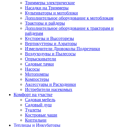
Триммеры электрические
Насадки на Триммеры
Культиваторы и мотоблоки
Дополнительное оборудование к мотоблокам
Тракторы и райдеры
Дополнительное оборудование к тракторам и
райдерам
Кусторезы и Высоторезы
Вертикуттеры и Аэраторы
Измельчители Дровоколы Подрезчики
Воздуходувы и Пылесосы
Опрыскиватели
Садовые тачки
Насосы
Мотопомпы
Компостеры
Аксессуары и Расходники
Истребители насекомых
Комфорт на участке
Садовая мебель
Садовый душ
Туалеты
Костровые чаши
Коптильни
Теплицы и Инкубаторы