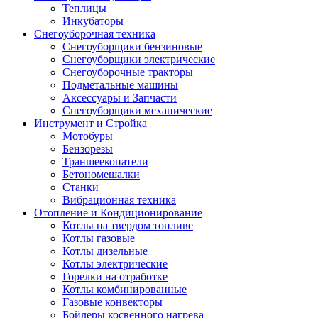
Теплицы
Инкубаторы
Снегоуборочная техника
Снегоуборщики бензиновые
Снегоуборщики электрические
Снегоуборочные тракторы
Подметальные машины
Аксессуары и Запчасти
Снегоуборщики механические
Инструмент и Стройка
Мотобуры
Бензорезы
Траншеекопатели
Бетономешалки
Станки
Вибрационная техника
Отопление и Кондиционирование
Котлы на твердом топливе
Котлы газовые
Котлы дизельные
Котлы электрические
Горелки на отработке
Котлы комбинированные
Газовые конвекторы
Бойлеры косвенного нагрева