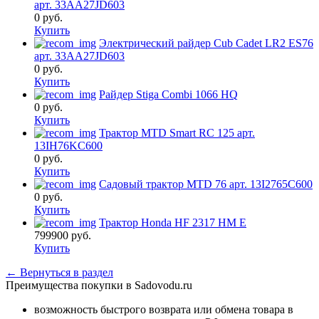
арт. 33AA27JD603
0
руб.
Купить
Электрический райдер Cub Cadet LR2 ES76
арт. 33AA27JD603
0
руб.
Купить
Райдер Stiga Combi 1066 HQ
0
руб.
Купить
Трактор MTD Smart RC 125 арт.
13IH76KC600
0
руб.
Купить
Садовый трактор MTD 76 арт. 13I2765C600
0
руб.
Купить
Трактор Honda HF 2317 HM E
799900
руб.
Купить
← Вернуться в раздел
Преимущества покупки в Sadovodu.ru
возможность быстрого возврата или обмена товара в