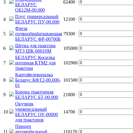
3
62400
БЕЛАРУС
ОБ12М-00.000
Плуг универсальный
4
12100
БЕЛАРУС ПУ-00.000
Фреза
5
почвообрабатывающая
79300
БЕЛАРУС ФР-00700Б
Щетка для трактора
6
105000
МТЗ ЩК-00010М
БЕЛАРУС Косилка
7
роторная КТМ2 для
102900
трактора
Картофелекопалка
8
Беларус КФТ2-00.000-
101500
01
Борона тракторная
9
21800
БЕЛАРУС БТ-00.000
Окучник
универсальный
10
14700
БЕЛАРУС ОУ-00000
для тракторов
Прицеп
11
автомобильный
110170