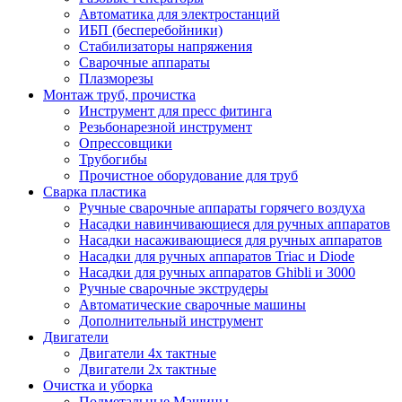
Автоматика для электростанций
ИБП (бесперебойники)
Стабилизаторы напряжения
Сварочные аппараты
Плазморезы
Монтаж труб, прочистка
Инструмент для пресс фитинга
Резьбонарезной инструмент
Опрессовщики
Трубогибы
Прочистное оборудование для труб
Сварка пластика
Ручные сварочные аппараты горячего воздуха
Насадки навинчивающиеся для ручных аппаратов
Насадки насаживающиеся для ручных аппаратов
Насадки для ручных аппаратов Triac и Diode
Насадки для ручных аппаратов Ghibli и 3000
Ручные сварочные экструдеры
Автоматические сварочные машины
Дополнительный инструмент
Двигатели
Двигатели 4х тактные
Двигатели 2х тактные
Очистка и уборка
Подметальные Машины