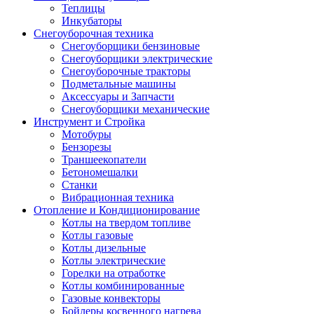
Теплицы
Инкубаторы
Снегоуборочная техника
Снегоуборщики бензиновые
Снегоуборщики электрические
Снегоуборочные тракторы
Подметальные машины
Аксессуары и Запчасти
Снегоуборщики механические
Инструмент и Стройка
Мотобуры
Бензорезы
Траншеекопатели
Бетономешалки
Станки
Вибрационная техника
Отопление и Кондиционирование
Котлы на твердом топливе
Котлы газовые
Котлы дизельные
Котлы электрические
Горелки на отработке
Котлы комбинированные
Газовые конвекторы
Бойлеры косвенного нагрева