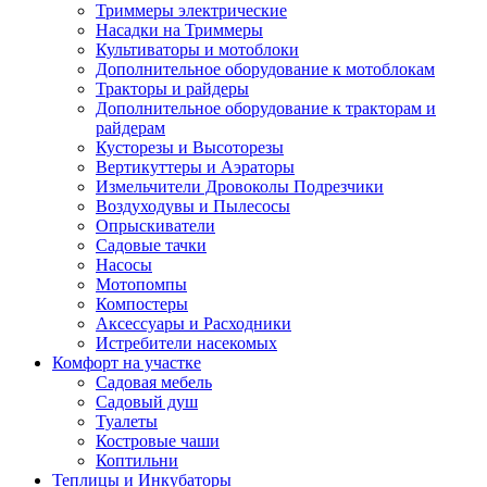
Триммеры электрические
Насадки на Триммеры
Культиваторы и мотоблоки
Дополнительное оборудование к мотоблокам
Тракторы и райдеры
Дополнительное оборудование к тракторам и
райдерам
Кусторезы и Высоторезы
Вертикуттеры и Аэраторы
Измельчители Дровоколы Подрезчики
Воздуходувы и Пылесосы
Опрыскиватели
Садовые тачки
Насосы
Мотопомпы
Компостеры
Аксессуары и Расходники
Истребители насекомых
Комфорт на участке
Садовая мебель
Садовый душ
Туалеты
Костровые чаши
Коптильни
Теплицы и Инкубаторы