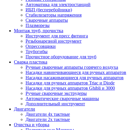
Автоматика для электростанций
ИБП (бесперебойники)
Стабилизаторы напряжения
Сварочные аппараты
Плазморезы
Монтаж труб, прочистка
Инструмент для пресс фитинга
Резьбонарезной инструмент
Опрессовщики
Трубогибы
Прочистное оборудование для труб
Сварка пластика
Ручные сварочные аппараты горячего воздуха
Насадки навинчивающиеся для ручных аппаратов
Насадки насаживающиеся для ручных аппаратов
Насадки для ручных аппаратов Triac и Diode
Насадки для ручных аппаратов Ghibli и 3000
Ручные сварочные экструдеры
Автоматические сварочные машины
Дополнительный инструмент
Двигатели
Двигатели 4х тактные
Двигатели 2х тактные
Очистка и уборка
Подметальные Машины