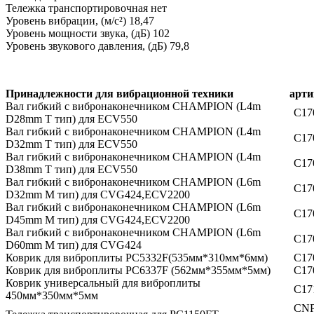
Тележка транспортировочная
нет
Уровень вибрации, (м/с²)
18,47
Уровень мощности звука, (дБ)
102
Уровень звукового давления, (дБ)
79,8
Принадлежности для вибрационной техники ар
Вал гибкий с вибронаконечником CHAMPION (L4m
C17
D28mm T тип) для ECV550
Вал гибкий с вибронаконечником CHAMPION (L4m
C17
D32mm T тип) для ECV550
Вал гибкий с вибронаконечником CHAMPION (L4m
C17
D38mm T тип) для ECV550
Вал гибкий с вибронаконечником CHAMPION (L6m
C17
D32mm M тип) для CVG424,ECV2200
Вал гибкий с вибронаконечником CHAMPION (L6m
C17
D45mm M тип) для CVG424,ECV2200
Вал гибкий с вибронаконечником CHAMPION (L6m
C17
D60mm M тип) для CVG424
Коврик для виброплиты PC5332F(535мм*310мм*6мм)
C17
Коврик для виброплиты PC6337F (562мм*355мм*5мм)
C17
Коврик универсальный для виброплиты
C17
450мм*350мм*5мм
CNP