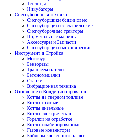
Теплицы
Инкубаторы
Снегоуборочная техника
Снегоуборщики бензиновые
Снегоуборщики электрические
Снегоуборочные тракторы
Подметальные машины
Аксессуары и Запчасти
Снегоуборщики механические
Инструмент и Стройка
Мотобуры
Бензорезы
Траншеекопатели
Бетономешалки
Станки
Вибрационная техника
Отопление и Кондиционирование
Котлы на твердом топливе
Котлы газовые
Котлы дизельные
Котлы электрические
Горелки на отработке
Котлы комбинированные
Газовые конвекторы
Бойлеры косвенного нагрева