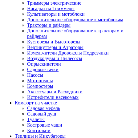
Триммеры электрические
Насадки на Триммеры
Культиваторы и мотоблоки
Дополнительное оборудование к мотоблокам
Тракторы и райдеры
Дополнительное оборудование к тракторам и
райдерам
Кусторезы и Высоторезы
Вертикуттеры и Аэраторы
Измельчители Дровоколы Подрезчики
Воздуходувы и Пылесосы
Опрыскиватели
Садовые тачки
Насосы
Мотопомпы
Компостеры
Аксессуары и Расходники
Истребители насекомых
Комфорт на участке
Садовая мебель
Садовый душ
Туалеты
Костровые чаши
Коптильни
Теплицы и Инкубаторы