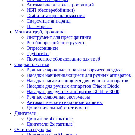
Автоматика для электростанций
ИБП (бесперебойники)
Стабилизаторы напряжения
Сварочные аппараты
Плазморезы
Монтаж труб, прочистка
Инструмент для пресс фитинга
Резьбонарезной инструмент
Опрессовщики
Трубогибы
Прочистное оборудование для труб
Сварка пластика
Ручные сварочные аппараты горячего воздуха
Насадки навинчивающиеся для ручных аппаратов
Насадки насаживающиеся для ручных аппаратов
Насадки для ручных аппаратов Triac и Diode
Насадки для ручных аппаратов Ghibli и 3000
Ручные сварочные экструдеры
Автоматические сварочные машины
Дополнительный инструмент
Двигатели
Двигатели 4х тактные
Двигатели 2х тактные
Очистка и уборка
Подметальные Машины