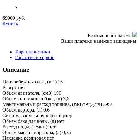
×
69000
руб.
Купить
Безопасный платёж.
Ваши платежи надёжно защищены.
Характеристики
Гарантия и сервис
Описание
Центробежная сила, (кН)
16
Реверс
нет
Объем двигателя, (см3)
196
Объем топливного бака, (л)
3,6
Максимальный расход топлива, (г/кВт•ч)/(л/ч)
395/-
Объем картера, (л)
0,6
Система запуска
ручной стартер
Объем бака для воды, (л)
нет
Расход воды, (л/мин)
нет
Объем масла вибратора, (л)
0,35
Накладка резиновая
нет