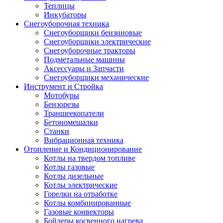
Теплицы
Инкубаторы
Снегоуборочная техника
Снегоуборщики бензиновые
Снегоуборщики электрические
Снегоуборочные тракторы
Подметальные машины
Аксессуары и Запчасти
Снегоуборщики механические
Инструмент и Стройка
Мотобуры
Бензорезы
Траншеекопатели
Бетономешалки
Станки
Вибрационная техника
Отопление и Кондиционирование
Котлы на твердом топливе
Котлы газовые
Котлы дизельные
Котлы электрические
Горелки на отработке
Котлы комбинированные
Газовые конвекторы
Бойлеры косвенного нагрева