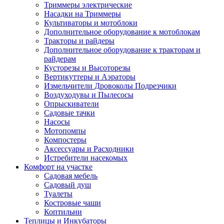
Триммеры электрические
Насадки на Триммеры
Культиваторы и мотоблоки
Дополнительное оборудование к мотоблокам
Тракторы и райдеры
Дополнительное оборудование к тракторам и
райдерам
Кусторезы и Высоторезы
Вертикуттеры и Аэраторы
Измельчители Дровоколы Подрезчики
Воздуходувы и Пылесосы
Опрыскиватели
Садовые тачки
Насосы
Мотопомпы
Компостеры
Аксессуары и Расходники
Истребители насекомых
Комфорт на участке
Садовая мебель
Садовый душ
Туалеты
Костровые чаши
Коптильни
Теплицы и Инкубаторы