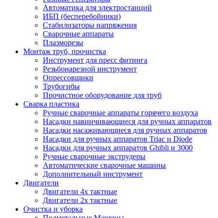
Автоматика для электростанций
ИБП (бесперебойники)
Стабилизаторы напряжения
Сварочные аппараты
Плазморезы
Монтаж труб, прочистка
Инструмент для пресс фитинга
Резьбонарезной инструмент
Опрессовщики
Трубогибы
Прочистное оборудование для труб
Сварка пластика
Ручные сварочные аппараты горячего воздуха
Насадки навинчивающиеся для ручных аппаратов
Насадки насаживающиеся для ручных аппаратов
Насадки для ручных аппаратов Triac и Diode
Насадки для ручных аппаратов Ghibli и 3000
Ручные сварочные экструдеры
Автоматические сварочные машины
Дополнительный инструмент
Двигатели
Двигатели 4х тактные
Двигатели 2х тактные
Очистка и уборка
Подметальные Машины