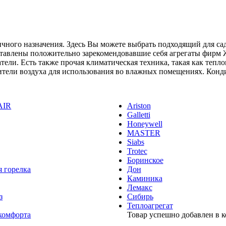
чного назначения. Здесь Вы можете выбрать подходящий для са
тавлены положительно зарекомендовавшие себя агрегаты фирм Ж
ели. Есть также прочая климатическая техника, такая как тепл
тели воздуха для использования во влажных помещениях. Конд
AIR
Ariston
Galletti
Honeywell
MASTER
Siabs
Trotec
Боринское
я горелка
Дон
Каминика
Лемакс
з
Сибирь
Теплоагрегат
комфорта
Товар успешно добавлен в 