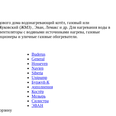
дового дома водонагревающий котёл, газовый или
уковский (ЖМЗ) , Эван, Лемакс и др. Для нагревания воды в
овентиляторы с водяными источниками нагрева, газовые
иционеры и уличные газовые обогреватели.
Buderus
General
Hosseven
Navien
Siberia
Unipump
Буржуй-К
дополнения
Костёр
Мозырь
Силистра
ЭВАН
корзину