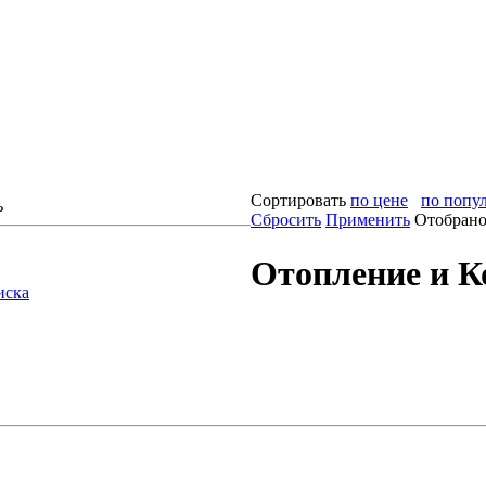
Сортировать
по цене
по попу
ь
Сбросить
Применить
Отобрано 
Отопление и К
иска