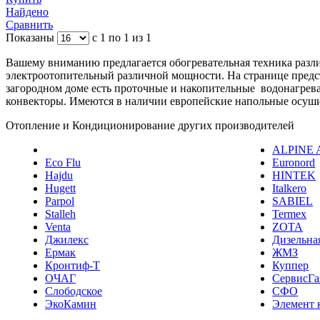
Найдено
Сравнить
Показаны
с 1 по 1 из 1
Вашему вниманию предлагается обогревательная техника разли
электроотопительный различной мощности. На странице предс
загородном доме есть проточные и накопительные водонагреват
конвекторы. Имеются в наличии европейские напольные осуши
Отопление и Кондиционирование других производителей
ALPINE 
Eco Flu
Euronord
Hajdu
HINTEK
Hugett
Italkero
Parpol
SABIEL
Stalleh
Termex
Venta
ZOTA
Джилекс
Дизельна
Ермак
ЖМЗ
Кронтиф-Т
Куппер
ОЧАГ
СервисГа
Слободское
СФО
ЭкоКамин
Элемент 