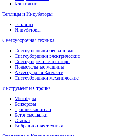
Коптильни
Теплицы и Инкубаторы
Теплицы
Инкубаторы
Снегоуборочная техника
Снегоуборщики бензиновые
Снегоуборщики электрические
Снегоуборочные тракторы
Подметальные машины
Аксессуары и Запчасти
Снегоуборщики механические
Инструмент и Стройка
Мотобуры
Бензорезы
Траншеекопатели
Бетономешалки
Станки
Вибрационная техника