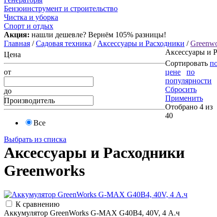
Бензоинструмент и строительство
Чистка и уборка
Спорт и отдых
Акция:
нашли дешевле? Вернём 105% разницы!
Главная
/
Садовая техника
/
Аксессуары и Расходники
/
Greenwo
Аксессуары и 
Цена
Сортировать
п
от
цене
по
популярности
Сбросить
до
Применить
Производитель
Отобрано 4 из
40
Все
Выбрать из списка
Аксессуары и Расходники
Greenworks
К сравнению
Аккумулятор GreenWorks G-MAX G40B4, 40V, 4 А.ч