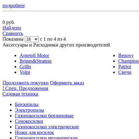
подробнее
0 руб.
Найдено
Сравнить
Показаны
с 1 по 4 из 4
Аксессуары и Расходники других производителей
Arnetoli Motor
Benovy
Briggs&Stratton
Champion
Grillo
Patriot
Volpi
Свечи
Продолжить покупки
Оформить заказ
!
Спец. Предложения
Садовая техника
Бензопилы
Электропилы
Газонокосилки бензиновые
Сенокосилки
Газонокосилки электрические
Ножи для косилок
Газонокосилки механические