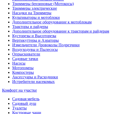
Триммеры бензиновые (Мотокосы)
Триммеры электрические
Насадки на Триммеры
Культиваторы и мотоблоки
Дополнительное оборудование к мотоблокам
Тракторы и райдеры
Дополнительное оборудование к тракторам и райдерам
Кусторезы и Высоторезы
Вертикуттеры и Аэраторы
Измельчители Дровоколы Подрезчики
Воздуходувы и Пылесосы
Опрыскиватели
Садовые тачки
Насосы
Мотопомпы
Компостеры
Аксессуары и Расходники
Истребители насекомых
Комфорт на участке
Садовая мебель
Садовый душ
Туалеты
Костровые чаши