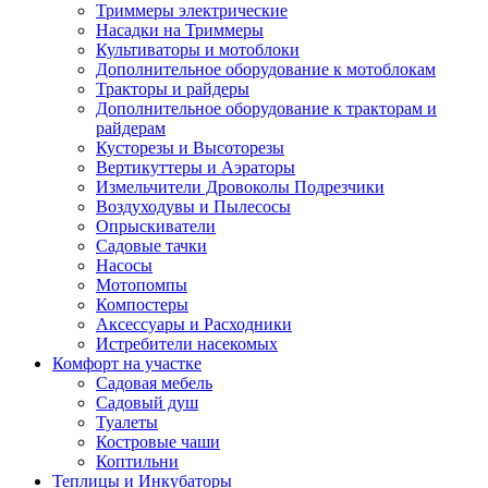
Триммеры электрические
Насадки на Триммеры
Культиваторы и мотоблоки
Дополнительное оборудование к мотоблокам
Тракторы и райдеры
Дополнительное оборудование к тракторам и
райдерам
Кусторезы и Высоторезы
Вертикуттеры и Аэраторы
Измельчители Дровоколы Подрезчики
Воздуходувы и Пылесосы
Опрыскиватели
Садовые тачки
Насосы
Мотопомпы
Компостеры
Аксессуары и Расходники
Истребители насекомых
Комфорт на участке
Садовая мебель
Садовый душ
Туалеты
Костровые чаши
Коптильни
Теплицы и Инкубаторы