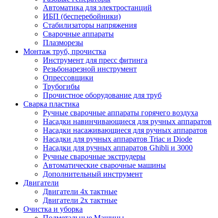
Автоматика для электростанций
ИБП (бесперебойники)
Стабилизаторы напряжения
Сварочные аппараты
Плазморезы
Монтаж труб, прочистка
Инструмент для пресс фитинга
Резьбонарезной инструмент
Опрессовщики
Трубогибы
Прочистное оборудование для труб
Сварка пластика
Ручные сварочные аппараты горячего воздуха
Насадки навинчивающиеся для ручных аппаратов
Насадки насаживающиеся для ручных аппаратов
Насадки для ручных аппаратов Triac и Diode
Насадки для ручных аппаратов Ghibli и 3000
Ручные сварочные экструдеры
Автоматические сварочные машины
Дополнительный инструмент
Двигатели
Двигатели 4х тактные
Двигатели 2х тактные
Очистка и уборка
Подметальные Машины