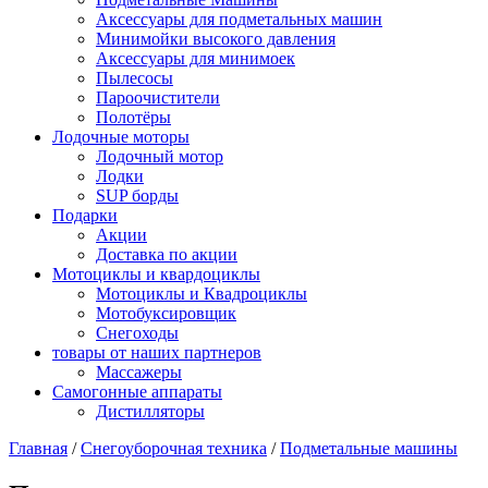
Аксессуары для подметальных машин
Минимойки высокого давления
Аксессуары для минимоек
Пылесосы
Пароочистители
Полотёры
Лодочные моторы
Лодочный мотор
Лодки
SUP борды
Подарки
Акции
Доставка по акции
Мотоциклы и квардоциклы
Мотоциклы и Квадроциклы
Мотобуксировщик
Снегоходы
товары от наших партнеров
Массажеры
Самогонные аппараты
Дистилляторы
Главная
/
Снегоуборочная техника
/
Подметальные машины