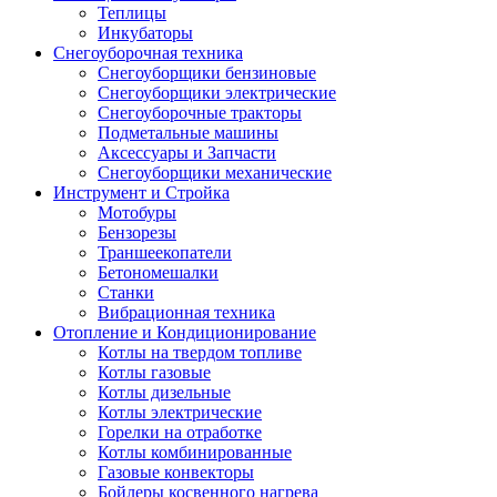
Теплицы
Инкубаторы
Снегоуборочная техника
Снегоуборщики бензиновые
Снегоуборщики электрические
Снегоуборочные тракторы
Подметальные машины
Аксессуары и Запчасти
Снегоуборщики механические
Инструмент и Стройка
Мотобуры
Бензорезы
Траншеекопатели
Бетономешалки
Станки
Вибрационная техника
Отопление и Кондиционирование
Котлы на твердом топливе
Котлы газовые
Котлы дизельные
Котлы электрические
Горелки на отработке
Котлы комбинированные
Газовые конвекторы
Бойлеры косвенного нагрева