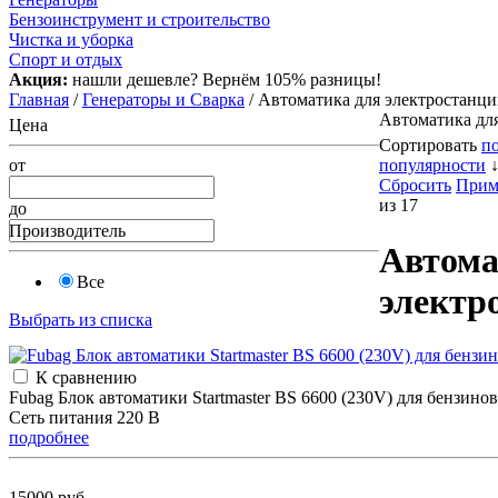
Бензоинструмент и строительство
Чистка и уборка
Спорт и отдых
Акция:
нашли дешевле? Вернём 105% разницы!
Главная
/
Генераторы и Сварка
/ Автоматика для электростан
Автоматика дл
Цена
Сортировать
п
от
популярности
Сбросить
Прим
из 17
до
Производитель
Автома
Все
электр
Выбрать из списка
К сравнению
Fubag Блок автоматики Startmaster BS 6600 (230V) для бензин
Сеть питания 220 В
подробнее
15000 руб.