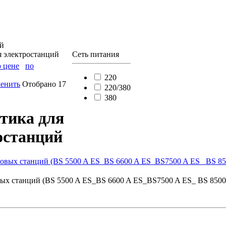
ций
я электростанций
Сеть питания
о цене
по
↓
220
енить
Отобрано 17
220/380
380
тика для
останций
овых станций (BS 5500 A ES_BS 6600 A ES_BS7500 A ES_ BS 8500