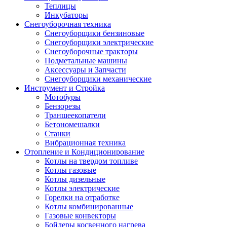
Теплицы
Инкубаторы
Снегоуборочная техника
Снегоуборщики бензиновые
Снегоуборщики электрические
Снегоуборочные тракторы
Подметальные машины
Аксессуары и Запчасти
Снегоуборщики механические
Инструмент и Стройка
Мотобуры
Бензорезы
Траншеекопатели
Бетономешалки
Станки
Вибрационная техника
Отопление и Кондиционирование
Котлы на твердом топливе
Котлы газовые
Котлы дизельные
Котлы электрические
Горелки на отработке
Котлы комбинированные
Газовые конвекторы
Бойлеры косвенного нагрева