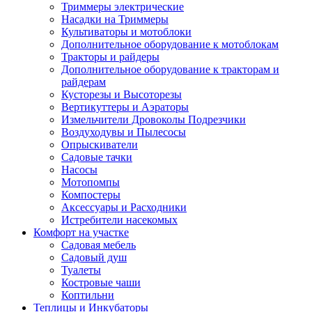
Триммеры электрические
Насадки на Триммеры
Культиваторы и мотоблоки
Дополнительное оборудование к мотоблокам
Тракторы и райдеры
Дополнительное оборудование к тракторам и
райдерам
Кусторезы и Высоторезы
Вертикуттеры и Аэраторы
Измельчители Дровоколы Подрезчики
Воздуходувы и Пылесосы
Опрыскиватели
Садовые тачки
Насосы
Мотопомпы
Компостеры
Аксессуары и Расходники
Истребители насекомых
Комфорт на участке
Садовая мебель
Садовый душ
Туалеты
Костровые чаши
Коптильни
Теплицы и Инкубаторы