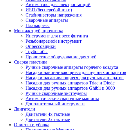
Автоматика для электростанций
ИБП (бесперебойники)
Стабилизаторы напряжения
Сварочные аппараты
Плазморезы
Монтаж труб, прочистка
Инструмент для пресс фитинга
Резьбонарезной инструмент
Опрессовщики
Трубогибы
Прочистное оборудование для труб
Сварка пластика
Ручные сварочные аппараты горячего воздуха
Насадки навинчивающиеся для ручных аппаратов
Насадки насаживающиеся для ручных аппаратов
Насадки для ручных аппаратов Triac и Diode
Насадки для ручных аппаратов Ghibli и 3000
Ручные сварочные экструдеры
Автоматические сварочные машины
Дополнительный инструмент
Двигатели
Двигатели 4х тактные
Двигатели 2х тактные
Очистка и уборка
Подметальные Машины