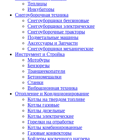
Теплицы
Инкубаторы
Снегоуборочная техника
Снегоуборщики бензиновые
Снегоуборщики электрические
Снегоуборочные тракторы
Подметальные машины
Аксессуары и Запчасти
Снегоуборщики механические
Инструмент и Стройка
Мотобуры
Бензорезы
Траншеекопатели
Бетономешалки
Станки
Вибрационная техника
Отопление и Кондиционирование
Котлы на твердом топливе
Котлы газовые
Котлы дизельные
Котлы электрические
Горелки на отработке
Котлы комбинированные
Газовые конвекторы
Бойлеры косвенного нагрева