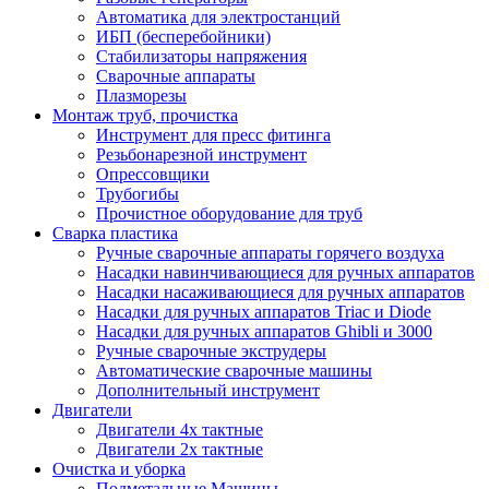
Автоматика для электростанций
ИБП (бесперебойники)
Стабилизаторы напряжения
Сварочные аппараты
Плазморезы
Монтаж труб, прочистка
Инструмент для пресс фитинга
Резьбонарезной инструмент
Опрессовщики
Трубогибы
Прочистное оборудование для труб
Сварка пластика
Ручные сварочные аппараты горячего воздуха
Насадки навинчивающиеся для ручных аппаратов
Насадки насаживающиеся для ручных аппаратов
Насадки для ручных аппаратов Triac и Diode
Насадки для ручных аппаратов Ghibli и 3000
Ручные сварочные экструдеры
Автоматические сварочные машины
Дополнительный инструмент
Двигатели
Двигатели 4х тактные
Двигатели 2х тактные
Очистка и уборка
Подметальные Машины