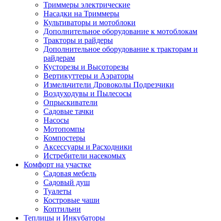
Триммеры электрические
Насадки на Триммеры
Культиваторы и мотоблоки
Дополнительное оборудование к мотоблокам
Тракторы и райдеры
Дополнительное оборудование к тракторам и
райдерам
Кусторезы и Высоторезы
Вертикуттеры и Аэраторы
Измельчители Дровоколы Подрезчики
Воздуходувы и Пылесосы
Опрыскиватели
Садовые тачки
Насосы
Мотопомпы
Компостеры
Аксессуары и Расходники
Истребители насекомых
Комфорт на участке
Садовая мебель
Садовый душ
Туалеты
Костровые чаши
Коптильни
Теплицы и Инкубаторы