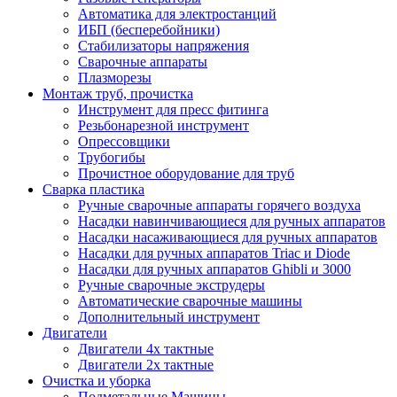
Автоматика для электростанций
ИБП (бесперебойники)
Стабилизаторы напряжения
Сварочные аппараты
Плазморезы
Монтаж труб, прочистка
Инструмент для пресс фитинга
Резьбонарезной инструмент
Опрессовщики
Трубогибы
Прочистное оборудование для труб
Сварка пластика
Ручные сварочные аппараты горячего воздуха
Насадки навинчивающиеся для ручных аппаратов
Насадки насаживающиеся для ручных аппаратов
Насадки для ручных аппаратов Triac и Diode
Насадки для ручных аппаратов Ghibli и 3000
Ручные сварочные экструдеры
Автоматические сварочные машины
Дополнительный инструмент
Двигатели
Двигатели 4х тактные
Двигатели 2х тактные
Очистка и уборка
Подметальные Машины