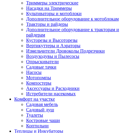
Триммеры электрические
Насадки на Триммеры
Культиваторы и мотоблоки
Дополнительное оборудование к мотоблокам
Тракторы и райдеры
Дополнительное оборудование к тракторам и
райдерам
Кусторезы и Высоторезы
Вертикуттеры и Аэраторы
Измельчители Дровоколы Подрезчики
Воздуходувы и Пылесосы
Опрыскиватели
Садовые тачки
Насосы
Мотопомпы
Компостеры
Аксессуары и Расходники
Истребители насекомых
Комфорт на участке
Садовая мебель
Садовый душ
Туалеты
Костровые чаши
Коптильни
Теплицы и Инкубаторы