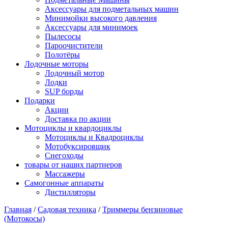
Аксессуары для подметальных машин
Минимойки высокого давления
Аксессуары для минимоек
Пылесосы
Пароочистители
Полотёры
Лодочные моторы
Лодочный мотор
Лодки
SUP борды
Подарки
Акции
Доставка по акции
Мотоциклы и квардоциклы
Мотоциклы и Квадроциклы
Мотобуксировщик
Снегоходы
товары от наших партнеров
Массажеры
Самогонные аппараты
Дистилляторы
Главная
/
Садовая техника
/
Триммеры бензиновые
(Мотокосы)