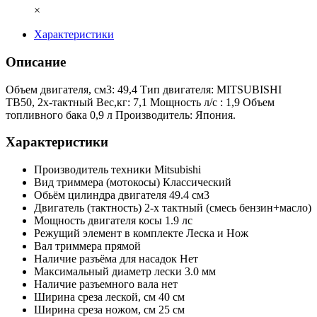
×
Характеристики
Описание
Объем двигателя, см3: 49,4 Тип двигателя: MITSUBISHI
TB50, 2х-тактный Вес,кг: 7,1 Мощность л/с : 1,9 Объем
топливного бака 0,9 л Производитель: Япония.
Характеристики
Производитель техники
Mitsubishi
Вид триммера (мотокосы)
Классический
Обьём цилиндра двигателя
49.4 см3
Двигатель (тактность)
2-х тактный (смесь бензин+масло)
Мощность двигателя косы
1.9 лс
Режущий элемент в комплекте
Леска и Нож
Вал триммера
прямой
Наличие разъёма для насадок
Нет
Максимальный диаметр лески
3.0 мм
Наличие разъемного вала
нет
Ширина среза леской, см
40 см
Ширина среза ножом, см
25 см