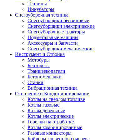
Теплицы
Инкубаторы
Снегоуборочная техника
Снегоуборщики бензиновые
Снегоуборщики электрические
Снегоуборочные тракторы
Подметальные машины
Аксессуары и Запчасти
Снегоуборщики механические
Инструмент и Стройка
Мотобуры
Бензорезы
Траншеекопатели
Бетономешалки
Станки
Вибрационная техника
Отопление и Кондиционирование
Котлы на твердом топливе
Котлы газовые
Котлы дизельные
Котлы электрические
Горелки на отработке
Котлы комбинированные
Газовые конвекторы
Бойлеры косвенного нагрева