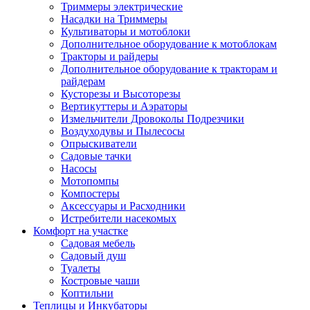
Триммеры электрические
Насадки на Триммеры
Культиваторы и мотоблоки
Дополнительное оборудование к мотоблокам
Тракторы и райдеры
Дополнительное оборудование к тракторам и
райдерам
Кусторезы и Высоторезы
Вертикуттеры и Аэраторы
Измельчители Дровоколы Подрезчики
Воздуходувы и Пылесосы
Опрыскиватели
Садовые тачки
Насосы
Мотопомпы
Компостеры
Аксессуары и Расходники
Истребители насекомых
Комфорт на участке
Садовая мебель
Садовый душ
Туалеты
Костровые чаши
Коптильни
Теплицы и Инкубаторы