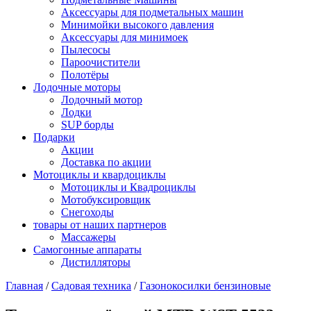
Аксессуары для подметальных машин
Минимойки высокого давления
Аксессуары для минимоек
Пылесосы
Пароочистители
Полотёры
Лодочные моторы
Лодочный мотор
Лодки
SUP борды
Подарки
Акции
Доставка по акции
Мотоциклы и квардоциклы
Мотоциклы и Квадроциклы
Мотобуксировщик
Снегоходы
товары от наших партнеров
Массажеры
Самогонные аппараты
Дистилляторы
Главная
/
Садовая техника
/
Газонокосилки бензиновые