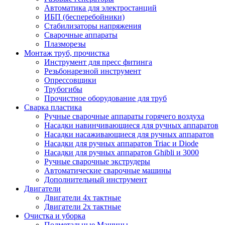
Автоматика для электростанций
ИБП (бесперебойники)
Стабилизаторы напряжения
Сварочные аппараты
Плазморезы
Монтаж труб, прочистка
Инструмент для пресс фитинга
Резьбонарезной инструмент
Опрессовщики
Трубогибы
Прочистное оборудование для труб
Сварка пластика
Ручные сварочные аппараты горячего воздуха
Насадки навинчивающиеся для ручных аппаратов
Насадки насаживающиеся для ручных аппаратов
Насадки для ручных аппаратов Triac и Diode
Насадки для ручных аппаратов Ghibli и 3000
Ручные сварочные экструдеры
Автоматические сварочные машины
Дополнительный инструмент
Двигатели
Двигатели 4х тактные
Двигатели 2х тактные
Очистка и уборка
Подметальные Машины