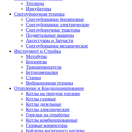
Теплицы
Инкубаторы
Снегоуборочная техника
Снегоуборщики бензиновые
Снегоуборщики электрические
Снегоуборочные тракторы
Подметальные машины
Аксессуары и Запчасти
Снегоуборщики механические
Инструмент и Стройка
Мотобуры
Бензорезы
Траншеекопатели
Бетономешалки
Станки
Вибрационная техника
Отопление и Кондиционирование
Котлы на твердом топливе
Котлы газовые
Котлы дизельные
Котлы электрические
Горелки на отработке
Котлы комбинированные
Газовые конвекторы
Бойлеры косвенного нагрева