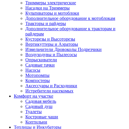
Триммеры электрические
Насадки на Триммеры
Культиваторы и мотоблоки
Дополнительное оборудование к мотоблокам
Тракторы и райдеры
Дополнительное оборудование к тракторам и
райдерам
Кусторезы и Высоторезы
Вертикуттеры и Аэраторы
Измельчители Дровоколы Подрезчики
Воздуходувы и Пылесосы
Опрыскиватели
Садовые тачки
Насосы
Мотопомпы
Компостеры
Аксессуары и Расходники
Истребители насекомых
Комфорт на участке
Садовая мебель
Садовый душ
Туалеты
Костровые чаши
Коптильни
Теплицы и Инкубаторы