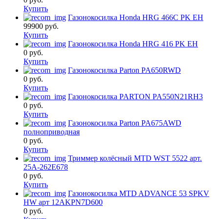
Купить
Газонокосилка Honda HRG 466C PK EH
99900
руб.
Купить
Газонокосилка Honda HRG 416 PK EH
0
руб.
Купить
Газонокосилка Parton PA650RWD
0
руб.
Купить
Газонокосилка PARTON PA550N21RH3
0
руб.
Купить
Газонокосилка Parton PA675AWD
полноприводная
0
руб.
Купить
Триммер колёсный MTD WST 5522 арт.
25A-262E678
0
руб.
Купить
Газонокосилка MTD ADVANCE 53 SPKV
HW арт 12AKPN7D600
0
руб.