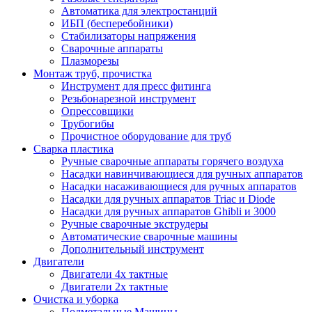
Автоматика для электростанций
ИБП (бесперебойники)
Стабилизаторы напряжения
Сварочные аппараты
Плазморезы
Монтаж труб, прочистка
Инструмент для пресс фитинга
Резьбонарезной инструмент
Опрессовщики
Трубогибы
Прочистное оборудование для труб
Сварка пластика
Ручные сварочные аппараты горячего воздуха
Насадки навинчивающиеся для ручных аппаратов
Насадки насаживающиеся для ручных аппаратов
Насадки для ручных аппаратов Triac и Diode
Насадки для ручных аппаратов Ghibli и 3000
Ручные сварочные экструдеры
Автоматические сварочные машины
Дополнительный инструмент
Двигатели
Двигатели 4х тактные
Двигатели 2х тактные
Очистка и уборка
Подметальные Машины