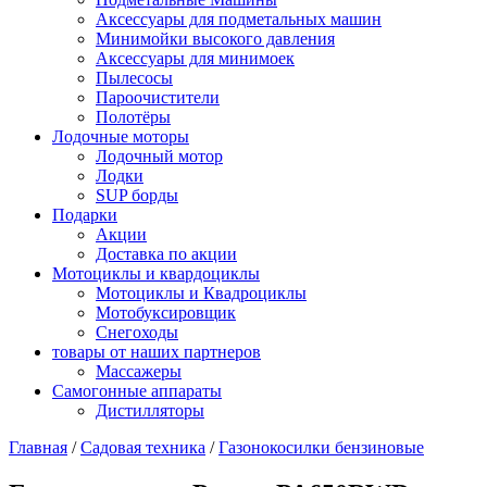
Аксессуары для подметальных машин
Минимойки высокого давления
Аксессуары для минимоек
Пылесосы
Пароочистители
Полотёры
Лодочные моторы
Лодочный мотор
Лодки
SUP борды
Подарки
Акции
Доставка по акции
Мотоциклы и квардоциклы
Мотоциклы и Квадроциклы
Мотобуксировщик
Снегоходы
товары от наших партнеров
Массажеры
Самогонные аппараты
Дистилляторы
Главная
/
Садовая техника
/
Газонокосилки бензиновые