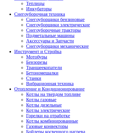
Теплицы
Инкубаторы
Снегоуборочная техника
Снегоуборщики бензиновые
Снегоуборщики электрические
Снегоуборочные тракторы
Подметальные машины
Аксессуары и Запчасти
Снегоуборщики механические
Инструмент и Стройка
Мотобуры
Бензорезы
Траншеекопатели
Бетономешалки
Станки
Вибрационная техника
Отопление и Кондиционирование
Котлы на твердом топливе
Котлы газовые
Котлы дизельные
Котлы электрические
Горелки на отработке
Котлы комбинированные
Газовые конвекторы
Бойлеры косвенного нагрева