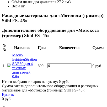
Обьём цилиндра двигателя
27.2 см3
Вес
4 кг
Расходные материалы для «Мотокоса (триммер)
Stihl FS- 45»
Дополнительное оборудование для «Мотокоса
(триммер) Stihl FS- 45»
№
Название
Цена
Количество
Сумма
№
Масло
Briggs&Stratton
SAE30 для 4
1
890
0
руб.
тактных
двигателей
0.6л
Итого выбрано товаров на сумму:
0
руб.
Сумма заказа дополнительного оборудования и расходных
материалов для «Мотокоса (триммер) Stihl FS- 45»:
Купить
0
руб.