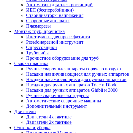
Автоматика для электростанций
ИБП (бесперебойники)
Стабилизаторы напряжения
Сварочные аппараты
Плазморезы
Монтаж труб, прочистка
Инструмент для пресс фитинга
Резьбонарезной инструмент
Опрессовщики
Трубогибы
Прочистное оборудование для труб
Сварка пластика
Ручные сварочные аппараты горячего воздуха
Насадки навинчивающиеся для ручных аппаратов
Насадки насаживающиеся для ручных аппаратов
Насадки для ручных аппаратов Triac и Diode
Насадки для ручных аппаратов Ghibli и 3000
Ручные сварочные экструдеры
Автоматические сварочные машины
Дополнительный инструмент
Двигатели
Двигатели 4х тактные
Двигатели 2х тактные
Очистка и уборка
Подметальные Машины