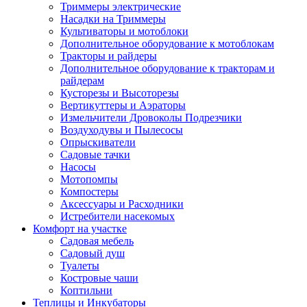
Триммеры электрические
Насадки на Триммеры
Культиваторы и мотоблоки
Дополнительное оборудование к мотоблокам
Тракторы и райдеры
Дополнительное оборудование к тракторам и
райдерам
Кусторезы и Высоторезы
Вертикуттеры и Аэраторы
Измельчители Дровоколы Подрезчики
Воздуходувы и Пылесосы
Опрыскиватели
Садовые тачки
Насосы
Мотопомпы
Компостеры
Аксессуары и Расходники
Истребители насекомых
Комфорт на участке
Садовая мебель
Садовый душ
Туалеты
Костровые чаши
Коптильни
Теплицы и Инкубаторы