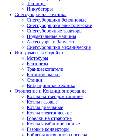
Теплицы
Инкубаторы
Снегоуборочная техника
Снегоуборщики бензиновые
Снегоуборщики электрические
Снегоуборочные тракторы
Подметальные машины
Аксессуары и Запчасти
Снегоуборщики механические
Инструмент и Стройка
Мотобуры
Бензорезы
Траншеекопатели
Бетономешалки
Станки
Вибрационная техника
Отопление и Кондиционирование
Котлы на твердом топливе
Котлы газовые
Котлы дизельные
Котлы электрические
Горелки на отработке
Котлы комбинированные
Газовые конвекторы
Бойлеры косвенного нагрева