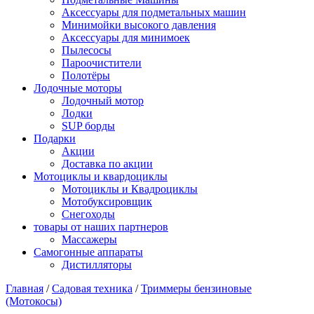
Аксессуары для подметальных машин
Минимойки высокого давления
Аксессуары для минимоек
Пылесосы
Пароочистители
Полотёры
Лодочные моторы
Лодочный мотор
Лодки
SUP борды
Подарки
Акции
Доставка по акции
Мотоциклы и квардоциклы
Мотоциклы и Квадроциклы
Мотобуксировщик
Снегоходы
товары от наших партнеров
Массажеры
Самогонные аппараты
Дистилляторы
Главная
/
Садовая техника
/
Триммеры бензиновые
(Мотокосы)