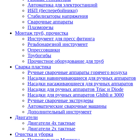
Автоматика для электростанций
ИБП (бесперебойники)
Стабилизаторы напряжения
Сварочные аппараты
Плазморезы
Монтаж труб, прочистка
Инструмент для пресс фитинга
Резьбонарезной инструмент
Опрессовщики
Трубогибы
Прочистное оборудование для труб
Сварка пластика
Ручные сварочные аппараты горячего воздуха
Насадки навинчивающиеся для ручных аппаратов
Насадки насаживающиеся для ручных аппаратов
Насадки для ручных аппаратов Triac и Diode
Насадки для ручных аппаратов Ghibli и 3000
Ручные сварочные экструдеры
Автоматические сварочные машины
Дополнительный инструмент
Двигатели
Двигатели 4х тактные
Двигатели 2х тактные
Очистка и уборка
Подметальные Машины