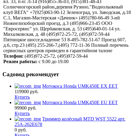
вл. 33, п-н: Л-14 (916)855-36-03, (915)381-48-43
Солнечногорский район,деревня Рузино,"Воднолыжный
клуб ВЕГА" +7(925)063-90-12 Зеленоград, ул. Заводская, д.18
С.1, Магазин-Мастерская «Дачник» (495)780-66-49 3-ий
Нижнелихоборский проезд, д.3 (495)966-23-45 ООО
"Евросервис" ул. Щербаковская, д. 53 (495)640-01-14 ул.
Михалковская, д. 48 (495)972-25-72, (495)972-59-44
Пятницкое шоссе,владение 53 8-495-782-51-67 Проезд 607,
д.6, стр.23 (495) 255-266-7,(495) 772-11-36 Полный перечень
сервисных центров приведен в гарантийном талоне
Телефон:
(495)972-25-72, (495)972-59-44
Режим работы:
с 9.00 до 19.00
Садовод рекомендует
Мотокоса Honda UMK450E EX EET
119900
руб.
Купить
Мотокоса Honda UMK450E EU EET
99900
руб.
Купить
Триммер колёсный MTD WST 5522 арт.
25A-262E678
0
руб.
Купить