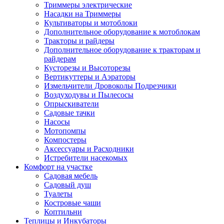
Триммеры электрические
Насадки на Триммеры
Культиваторы и мотоблоки
Дополнительное оборудование к мотоблокам
Тракторы и райдеры
Дополнительное оборудование к тракторам и
райдерам
Кусторезы и Высоторезы
Вертикуттеры и Аэраторы
Измельчители Дровоколы Подрезчики
Воздуходувы и Пылесосы
Опрыскиватели
Садовые тачки
Насосы
Мотопомпы
Компостеры
Аксессуары и Расходники
Истребители насекомых
Комфорт на участке
Садовая мебель
Садовый душ
Туалеты
Костровые чаши
Коптильни
Теплицы и Инкубаторы