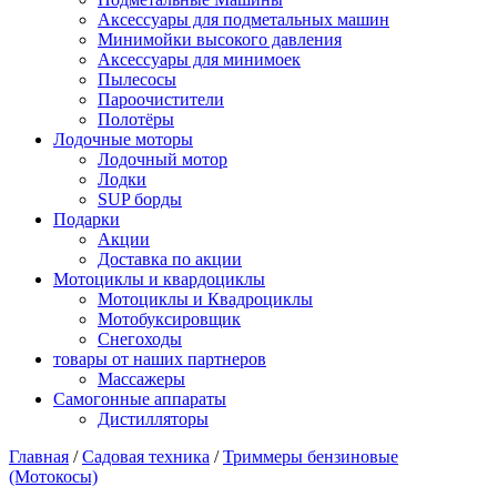
Аксессуары для подметальных машин
Минимойки высокого давления
Аксессуары для минимоек
Пылесосы
Пароочистители
Полотёры
Лодочные моторы
Лодочный мотор
Лодки
SUP борды
Подарки
Акции
Доставка по акции
Мотоциклы и квардоциклы
Мотоциклы и Квадроциклы
Мотобуксировщик
Снегоходы
товары от наших партнеров
Массажеры
Самогонные аппараты
Дистилляторы
Главная
/
Садовая техника
/
Триммеры бензиновые
(Мотокосы)