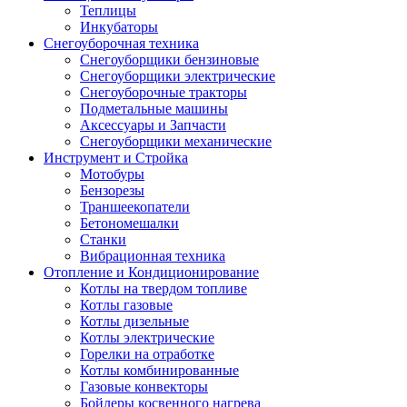
Теплицы
Инкубаторы
Снегоуборочная техника
Снегоуборщики бензиновые
Снегоуборщики электрические
Снегоуборочные тракторы
Подметальные машины
Аксессуары и Запчасти
Снегоуборщики механические
Инструмент и Стройка
Мотобуры
Бензорезы
Траншеекопатели
Бетономешалки
Станки
Вибрационная техника
Отопление и Кондиционирование
Котлы на твердом топливе
Котлы газовые
Котлы дизельные
Котлы электрические
Горелки на отработке
Котлы комбинированные
Газовые конвекторы
Бойлеры косвенного нагрева