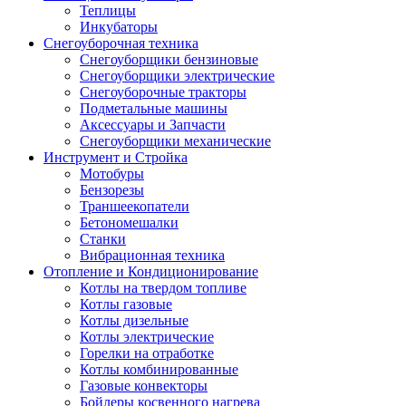
Теплицы
Инкубаторы
Снегоуборочная техника
Снегоуборщики бензиновые
Снегоуборщики электрические
Снегоуборочные тракторы
Подметальные машины
Аксессуары и Запчасти
Снегоуборщики механические
Инструмент и Стройка
Мотобуры
Бензорезы
Траншеекопатели
Бетономешалки
Станки
Вибрационная техника
Отопление и Кондиционирование
Котлы на твердом топливе
Котлы газовые
Котлы дизельные
Котлы электрические
Горелки на отработке
Котлы комбинированные
Газовые конвекторы
Бойлеры косвенного нагрева