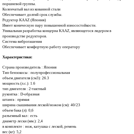
поршневой группы.
Коленчатый вал из кованной стали
Обеспечивает долгий срок службы.
Редуктор KAAZ (Япония)
Имеет коническую пару повышенной износостойкости.
Уникальная разработка концерна KAAZ, являющегося лидером в
производстве редукторов.
Система виброгашения
Обеспечивает комфортную работу оператору
Характеристики:
Страна производитель : Япония
Тип бензокосы : полупрофессиональная
объем двигателя (см3): 26.3
мощность (л.с.): 1.6
тип двигателя : 2-тактный
рукоятка : D-образная
штанга : прямая
ширина скашивания леской/ножом (см): 40/23
объем бака (л): 0,6
разъемный вал : есть
диаметр лески (мм.): 2,4
в комплекте : нож, катушка с леской, ремень
вес (кг): 5,2