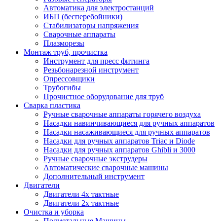
Автоматика для электростанций
ИБП (бесперебойники)
Стабилизаторы напряжения
Сварочные аппараты
Плазморезы
Монтаж труб, прочистка
Инструмент для пресс фитинга
Резьбонарезной инструмент
Опрессовщики
Трубогибы
Прочистное оборудование для труб
Сварка пластика
Ручные сварочные аппараты горячего воздуха
Насадки навинчивающиеся для ручных аппаратов
Насадки насаживающиеся для ручных аппаратов
Насадки для ручных аппаратов Triac и Diode
Насадки для ручных аппаратов Ghibli и 3000
Ручные сварочные экструдеры
Автоматические сварочные машины
Дополнительный инструмент
Двигатели
Двигатели 4х тактные
Двигатели 2х тактные
Очистка и уборка
Подметальные Машины