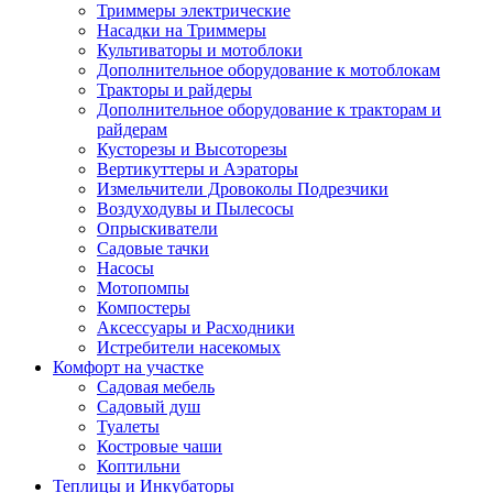
Триммеры электрические
Насадки на Триммеры
Культиваторы и мотоблоки
Дополнительное оборудование к мотоблокам
Тракторы и райдеры
Дополнительное оборудование к тракторам и
райдерам
Кусторезы и Высоторезы
Вертикуттеры и Аэраторы
Измельчители Дровоколы Подрезчики
Воздуходувы и Пылесосы
Опрыскиватели
Садовые тачки
Насосы
Мотопомпы
Компостеры
Аксессуары и Расходники
Истребители насекомых
Комфорт на участке
Садовая мебель
Садовый душ
Туалеты
Костровые чаши
Коптильни
Теплицы и Инкубаторы