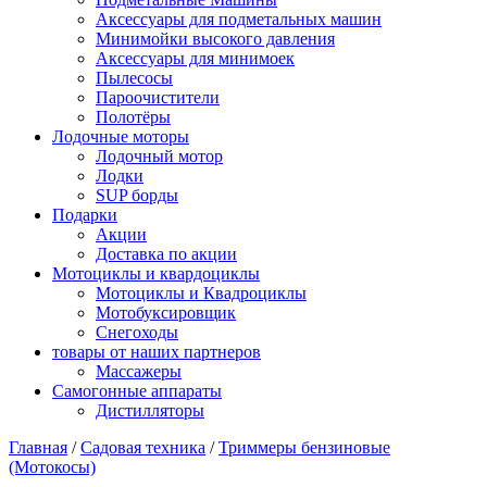
Аксессуары для подметальных машин
Минимойки высокого давления
Аксессуары для минимоек
Пылесосы
Пароочистители
Полотёры
Лодочные моторы
Лодочный мотор
Лодки
SUP борды
Подарки
Акции
Доставка по акции
Мотоциклы и квардоциклы
Мотоциклы и Квадроциклы
Мотобуксировщик
Снегоходы
товары от наших партнеров
Массажеры
Самогонные аппараты
Дистилляторы
Главная
/
Садовая техника
/
Триммеры бензиновые
(Мотокосы)