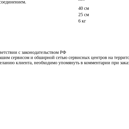
 соединением.
40 см
25 см
6 кг
тветствии с законодательством РФ
нашим сервисом и обширной сетью сервисных центров на терри
ланию клиента, необходимо упомянуть в комментарии при заказ