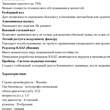
Экономии горючего до 70%.
Низкая стоимость технического обслуживания и запчастей.
Разборный вал
Дает возможность перевозить бензокосу в багажнике автомобиля или хранит
Алюминиевая штанга
Уменьшает вес изделия. Не ржавеет.
Кованый стальной вал
Позволяет применять косу не только для кошения обычной травы, но и при ус
Легкий доступ к воздушному фильтру
Упрощает техобслуживание, не требует применения специального инструме
Редуктор KAAZ (Япония)
Имеет коническую пару повышенной износостойкости.
Уникальная разработка концерна KAAZ, являющегося лидером в производств
Праймер - Система подкачки топлива
Создает стабильный, холодный запуск бензинового триммера, после заправк
Характеристики:
Страна производитель : Япония
Тип бензокосы : полупрофессиональная
объем двигателя (см3): 25,0
мощность (л.с.): 1.0
тип двигателя : 4-тактный
рукоятка : D-образная
штанга : прямая