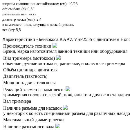
ширина скашивания леской/ножом (см): 40/23
объем бака (л): 0,58
разъемный вал : есть
диаметр лески (мм.): 2,4
в комплекте : нож, катушка с леской, ремень
вес (кг): 5,5
Характеристики «Бензокоса KAAZ VSP255S с двигателем Hon
Производитель техники
Брэнд, марка изготовителя данной техники или оборудования
Вид триммера (мотокосы)
обычные ручные мотокосы, ранцевые, и колесные триммеры
Обьём цилиндра двигателя
Двигатель (тактность)
Мощность двигателя косы
Режущий элемент в комплекте
триммерная головка с леской, нож, или то и другое в стандар
Вал триммера
Наличие разъёма для насадок
у некоторых ко есть специальный разъем для различных насадок
Максимальный диаметр лески
Наличие разъемного вала