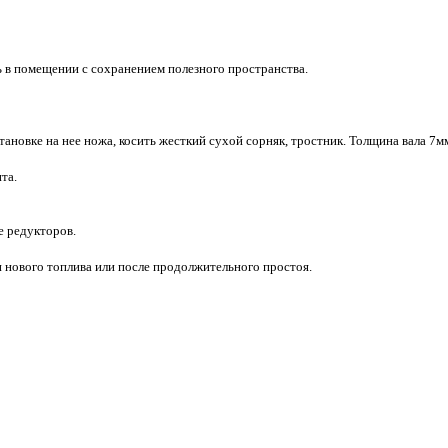
ь в помещении с сохранением полезного пространства.
тановке на нее ножа, косить жесткий сухой сорняк, тростник. Толщина вала 7м
нта.
е редукторов.
и нового топлива или после продолжительного простоя.