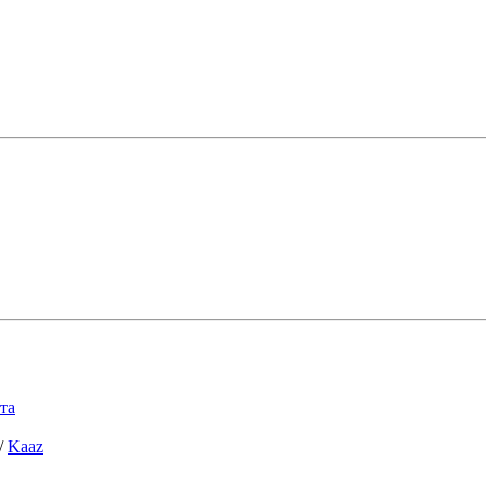
та
/
Kaaz