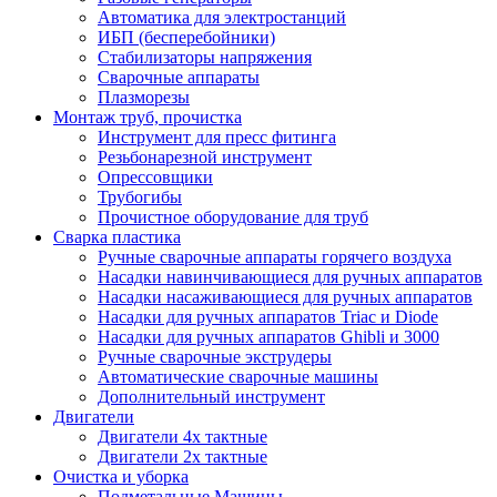
Автоматика для электростанций
ИБП (бесперебойники)
Стабилизаторы напряжения
Сварочные аппараты
Плазморезы
Монтаж труб, прочистка
Инструмент для пресс фитинга
Резьбонарезной инструмент
Опрессовщики
Трубогибы
Прочистное оборудование для труб
Сварка пластика
Ручные сварочные аппараты горячего воздуха
Насадки навинчивающиеся для ручных аппаратов
Насадки насаживающиеся для ручных аппаратов
Насадки для ручных аппаратов Triac и Diode
Насадки для ручных аппаратов Ghibli и 3000
Ручные сварочные экструдеры
Автоматические сварочные машины
Дополнительный инструмент
Двигатели
Двигатели 4х тактные
Двигатели 2х тактные
Очистка и уборка
Подметальные Машины