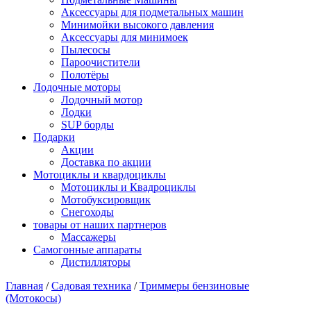
Аксессуары для подметальных машин
Минимойки высокого давления
Аксессуары для минимоек
Пылесосы
Пароочистители
Полотёры
Лодочные моторы
Лодочный мотор
Лодки
SUP борды
Подарки
Акции
Доставка по акции
Мотоциклы и квардоциклы
Мотоциклы и Квадроциклы
Мотобуксировщик
Снегоходы
товары от наших партнеров
Массажеры
Самогонные аппараты
Дистилляторы
Главная
/
Садовая техника
/
Триммеры бензиновые
(Мотокосы)