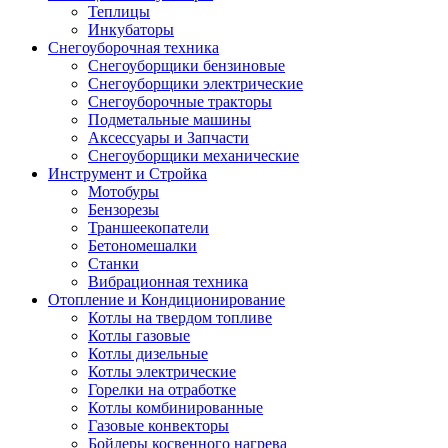
Теплицы
Инкубаторы
Снегоуборочная техника
Снегоуборщики бензиновые
Снегоуборщики электрические
Снегоуборочные тракторы
Подметальные машины
Аксессуары и Запчасти
Снегоуборщики механические
Инструмент и Стройка
Мотобуры
Бензорезы
Траншеекопатели
Бетономешалки
Станки
Вибрационная техника
Отопление и Кондиционирование
Котлы на твердом топливе
Котлы газовые
Котлы дизельные
Котлы электрические
Горелки на отработке
Котлы комбинированные
Газовые конвекторы
Бойлеры косвенного нагрева