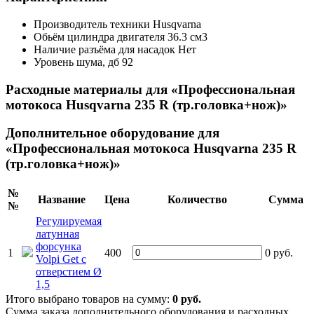
Производитель техники
Husqvarna
Обьём цилиндра двигателя
36.3 см3
Наличие разъёма для насадок
Нет
Уровень шума, дб
92
Расходные материалы для «Профессиональная
мотокоса Husqvarna 235 R (тр.головка+нож)»
Дополнительное оборудование для
«Профессиональная мотокоса Husqvarna 235 R
(тр.головка+нож)»
№
Название
Цена
Количество
Сумма
№
Регулируемая
латунная
форсунка
1
400
0
руб.
Volpi Get с
отверстием Ø
1,5
Итого выбрано товаров на сумму:
0
руб.
Сумма заказа дополнительного оборудования и расходных