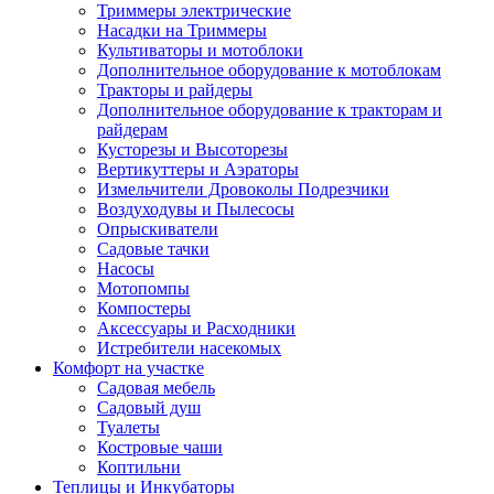
Триммеры электрические
Насадки на Триммеры
Культиваторы и мотоблоки
Дополнительное оборудование к мотоблокам
Тракторы и райдеры
Дополнительное оборудование к тракторам и
райдерам
Кусторезы и Высоторезы
Вертикуттеры и Аэраторы
Измельчители Дровоколы Подрезчики
Воздуходувы и Пылесосы
Опрыскиватели
Садовые тачки
Насосы
Мотопомпы
Компостеры
Аксессуары и Расходники
Истребители насекомых
Комфорт на участке
Садовая мебель
Садовый душ
Туалеты
Костровые чаши
Коптильни
Теплицы и Инкубаторы