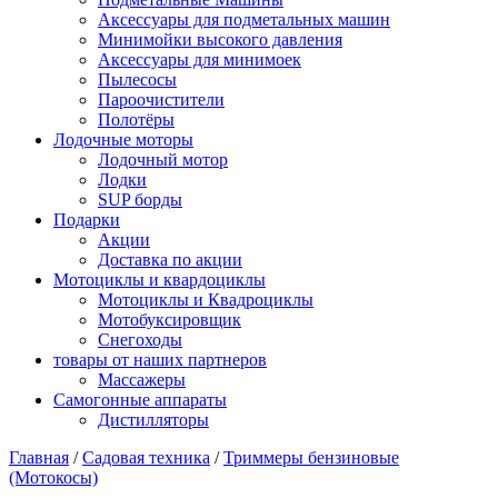
Аксессуары для подметальных машин
Минимойки высокого давления
Аксессуары для минимоек
Пылесосы
Пароочистители
Полотёры
Лодочные моторы
Лодочный мотор
Лодки
SUP борды
Подарки
Акции
Доставка по акции
Мотоциклы и квардоциклы
Мотоциклы и Квадроциклы
Мотобуксировщик
Снегоходы
товары от наших партнеров
Массажеры
Самогонные аппараты
Дистилляторы
Главная
/
Садовая техника
/
Триммеры бензиновые
(Мотокосы)