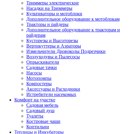
Триммеры электрические
Насадки на Триммеры
Культиваторы и мотоблоки
Дополнительное оборудование к мотоблокам
Тракторы и райдеры
Дополнительное оборудование к тракторам и
райдерам
Кусторезы и Высоторезы
Вертикуттеры и Аэраторы
Измельчители Дровоколы Подрезчики
Воздуходувы и Пылесосы
Опрыскиватели
Садовые тачки
Насосы
Мотопомпы
Компостеры
Аксессуары и Расходники
Истребители насекомых
Комфорт на участке
Садовая мебель
Садовый душ
Туалеты
Костровые чаши
Коптильни
Теплицы и Инкубаторы