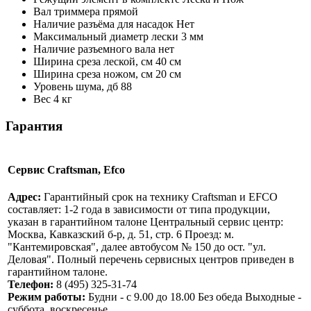
Вал триммера
прямой
Наличие разъёма для насадок
Нет
Максимальный диаметр лески
3 мм
Наличие разъемного вала
нет
Ширина среза леской, см
40 см
Ширина среза ножом, см
20 см
Уровень шума, дб
88
Вес
4 кг
Гарантия
Сервис Craftsman, Efco
Адрес:
Гарантийный срок на технику Craftsman и EFCO
составляет: 1-2 года в зависимости от типа продукции,
указан в гарантийном талоне Центральный сервис центр:
Москва, Кавказский б-р, д. 51, стр. 6 Проезд: м.
"Кантемировская", далее автобусом № 150 до ост. "ул.
Деловая". Полный перечень сервисных центров приведен в
гарантийном талоне.
Телефон:
8 (495) 325-31-74
Режим работы:
Будни - с 9.00 до 18.00 Без обеда Выходные -
суббота, воскресенье