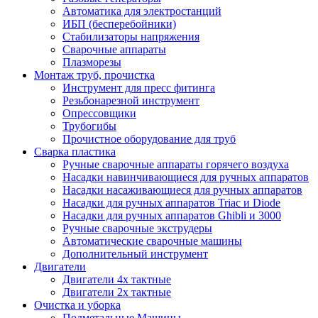
Автоматика для электростанций
ИБП (бесперебойники)
Стабилизаторы напряжения
Сварочные аппараты
Плазморезы
Монтаж труб, прочистка
Инструмент для пресс фитинга
Резьбонарезной инструмент
Опрессовщики
Трубогибы
Прочистное оборудование для труб
Сварка пластика
Ручные сварочные аппараты горячего воздуха
Насадки навинчивающиеся для ручных аппаратов
Насадки насаживающиеся для ручных аппаратов
Насадки для ручных аппаратов Triac и Diode
Насадки для ручных аппаратов Ghibli и 3000
Ручные сварочные экструдеры
Автоматические сварочные машины
Дополнительный инструмент
Двигатели
Двигатели 4х тактные
Двигатели 2х тактные
Очистка и уборка
Подметальные Машины