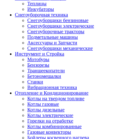
Теплицы
Инкубаторы
Снегоуборочная техника
Снегоуборщики бензиновые
Снегоуборщики электрические
Снегоуборочные тракторы
Подметальные машины
Аксессуары и Запчасти
Снегоуборщики механические
Инструмент и Стройка
Мотобуры
Бензорезы
Траншеекопатели
Бетономешалки
Станки
Вибрационная техника
Отопление и Кондиционирование
Котлы на твердом топливе
Котлы газовые
Котлы дизельные
Котлы электрические
Горелки на отработке
Котлы комбинированные
Газовые конвекторы
Бойлеры косвенного нагрева