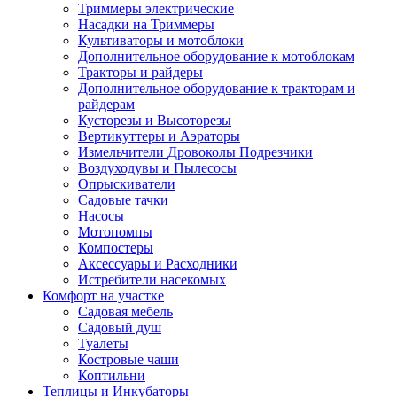
Триммеры электрические
Насадки на Триммеры
Культиваторы и мотоблоки
Дополнительное оборудование к мотоблокам
Тракторы и райдеры
Дополнительное оборудование к тракторам и
райдерам
Кусторезы и Высоторезы
Вертикуттеры и Аэраторы
Измельчители Дровоколы Подрезчики
Воздуходувы и Пылесосы
Опрыскиватели
Садовые тачки
Насосы
Мотопомпы
Компостеры
Аксессуары и Расходники
Истребители насекомых
Комфорт на участке
Садовая мебель
Садовый душ
Туалеты
Костровые чаши
Коптильни
Теплицы и Инкубаторы