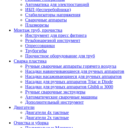
Автоматика для электростанций
ИБП (бесперебойники)
Стабилизаторы напряжения
Сварочные аппараты
Плазморезы
Монтаж труб, прочистка
Инструмент для пресс фитинга
Резьбонарезной инструмент
Опрессовщики
Трубогибы
Прочистное оборудование для труб
Сварка пластика
Ручные сварочные аппараты горячего воздуха
Насадки навинчивающиеся для ручных аппаратов
Насадки насаживающиеся для ручных аппаратов
Насадки для ручных аппаратов Triac и Diode
Насадки для ручных аппаратов Ghibli и 3000
Ручные сварочные экструдеры
Автоматические сварочные машины
Дополнительный инструмент
Двигатели
Двигатели 4х тактные
Двигатели 2х тактные
Очистка и уборка
Подметальные Машины