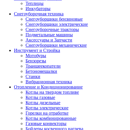
Теплицы
Инкубаторы
Снегоуборочная техника
Снегоуборщики бензиновые
Снегоуборщики электрические
Снегоуборочные тракторы
Подметальные машины
Аксессуары и Запчасти
Снегоуборщики механические
Инструмент и Стройка
Мотобуры
Бензорезы
Траншеекопатели
Бетономешалки
Станки
Вибрационная техника
Отопление и Кондиционирование
Котлы на твердом топливе
Котлы газовые
Котлы дизельные
Котлы электрические
Горелки на отработке
Котлы комбинированные
Газовые конвекторы
Бойлеры косвенного нагрева