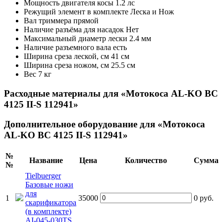
Мощность двигателя косы
1.2 лс
Режущий элемент в комплекте
Леска и Нож
Вал триммера
прямой
Наличие разъёма для насадок
Нет
Максимальный диаметр лески
2.4 мм
Наличие разъемного вала
есть
Ширина среза леской, см
41 см
Ширина среза ножом, см
25.5 см
Вес
7 кг
Расходные материалы для «Мотокоса AL-KO BC
4125 II-S 112941»
Дополнительное оборудование для «Мотокоса
AL-KO BC 4125 II-S 112941»
№
Название
Цена
Количество
Сумма
№
Tielbuerger
Базовые ножи
для
1
35000
0
руб.
скарификатора
(в комплекте)
АI-045-030TS