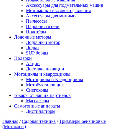
Аксессуары для подметальных машин
Минимойки высокого давления
Аксессуары для минимоек
Пылесосы
Пароочистители
Полотёры
Лодочные моторы
Лодочный мотор
Лодки
SUP борды
Подарки
Акции
Доставка по акции
Мотоциклы и квардоциклы
Мотоциклы и Квадроциклы
Мотобуксировщик
Снегоходы
товары от наших партнеров
Массажеры
Самогонные аппараты
Дистилляторы
Главная
/
Садовая техника
/
Триммеры бензиновые
(Мотокосы)