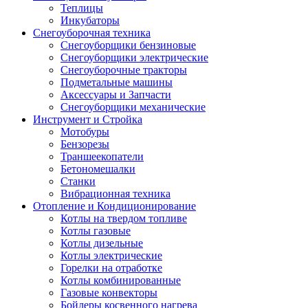
Теплицы
Инкубаторы
Снегоуборочная техника
Снегоуборщики бензиновые
Снегоуборщики электрические
Снегоуборочные тракторы
Подметальные машины
Аксессуары и Запчасти
Снегоуборщики механические
Инструмент и Стройка
Мотобуры
Бензорезы
Траншеекопатели
Бетономешалки
Станки
Вибрационная техника
Отопление и Кондиционирование
Котлы на твердом топливе
Котлы газовые
Котлы дизельные
Котлы электрические
Горелки на отработке
Котлы комбинированные
Газовые конвекторы
Бойлеры косвенного нагрева