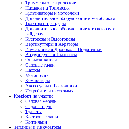
Триммеры электрические
Насадки на Триммеры
Культиваторы и мотоблоки
Дополнительное оборудование к мотоблокам
Тракторы и райдеры
Дополнительное оборудование к тракторам и
райдерам
Кусторезы и Высоторезы
Вертикуттеры и Аэраторы
Измельчители Дровоколы Подрезчики
Воздуходувы и Пылесосы
Опрыскиватели
Садовые тачки
Насосы
Мотопомпы
Компостеры
Аксессуары и Расходники
Истребители насекомых
Комфорт на участке
Садовая мебель
Садовый душ
Туалеты
Костровые чаши
Коптильни
Теплицы и Инкубаторы