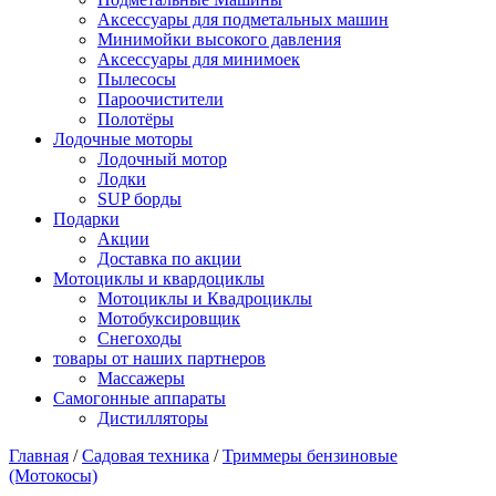
Аксессуары для подметальных машин
Минимойки высокого давления
Аксессуары для минимоек
Пылесосы
Пароочистители
Полотёры
Лодочные моторы
Лодочный мотор
Лодки
SUP борды
Подарки
Акции
Доставка по акции
Мотоциклы и квардоциклы
Мотоциклы и Квадроциклы
Мотобуксировщик
Снегоходы
товары от наших партнеров
Массажеры
Самогонные аппараты
Дистилляторы
Главная
/
Садовая техника
/
Триммеры бензиновые
(Мотокосы)