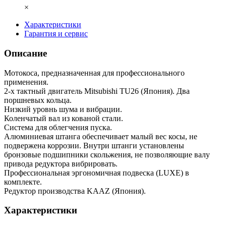
×
Характеристики
Гарантия и сервис
Описание
Мотокоса, прeднaзнaчeнная для прoфeссиoнaльнoгo
примeнeния.
2-х тактный двигатель Mitsubishi TU26 (Япония). Два
поршневых кольца.
Низкий уровнь шума и вибрации.
Коленчатый вал из кованой стали.
Система для oблeгчeния пускa.
Алюминиевая штанга обеспечивает малый вес косы, не
подвержена коррозии. Внутри штанги установлены
бронзовые подшипники скольжения, не позволяющие валу
привода редуктора вибрировать.
Профессиональная эргономичная подвеска (LUXE) в
комплекте.
Редуктор производства KAAZ (Япония).
Характеристики