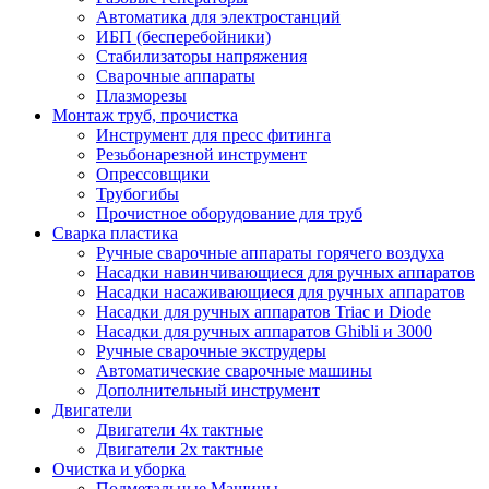
Автоматика для электростанций
ИБП (бесперебойники)
Стабилизаторы напряжения
Сварочные аппараты
Плазморезы
Монтаж труб, прочистка
Инструмент для пресс фитинга
Резьбонарезной инструмент
Опрессовщики
Трубогибы
Прочистное оборудование для труб
Сварка пластика
Ручные сварочные аппараты горячего воздуха
Насадки навинчивающиеся для ручных аппаратов
Насадки насаживающиеся для ручных аппаратов
Насадки для ручных аппаратов Triac и Diode
Насадки для ручных аппаратов Ghibli и 3000
Ручные сварочные экструдеры
Автоматические сварочные машины
Дополнительный инструмент
Двигатели
Двигатели 4х тактные
Двигатели 2х тактные
Очистка и уборка
Подметальные Машины