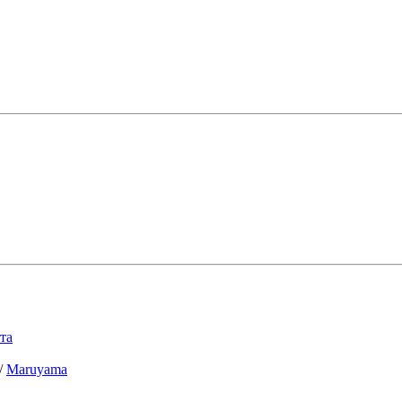
та
/
Maruyama