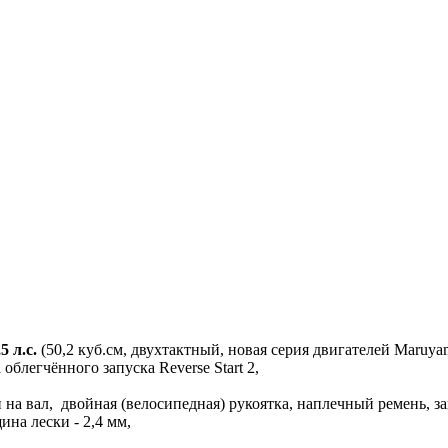
 л.с.
(50,2 куб.см, двухтактный, новая серия двигателей Maruya
блегчённого запуска Reverse Start 2,
на вал, двойная (велосипедная) рукоятка, наплечный ремень, з
ина лески - 2,4 мм,