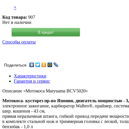
×
Код товара:
907
Нет в наличии
В кредит
Способы оплаты
Поделиться
Характеристики
Гарантия и сервис
Описание «Мотокоса Maryuama BCV5020»
Мотокоса- кусторез пр-во Япония, двигатель мощностью - 3,5
электронное зажигание, карбюратор Walbro®, праймер, система о
шир. кошения - 43 см,
прямая неразъемная штанга, гибкий привод передачи мощности 
в комплекте стальной нож и триммерная головка с леской, толщ
бензобак - 1,0 л