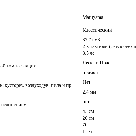
Maruyama
Классический
37.7 см3
2-х тактный (смесь бенз
3.5 лс
Леска и Нож
тной комплектации
прямой
Нет
: кусторез, воздуходув, пила и пр.
2.4 мм
нет
 соединением.
43 см
20 см
70
11 кг