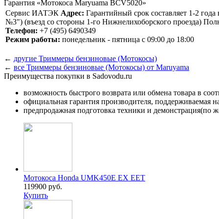
Гарантия «Мотокоса Maryuama BCV5020»
Сервис ИАТЭК
Адрес:
Гарантийный срок составляет 1-2 года 
№3") (въезд со стороны 1-го Нижнелихоборского проезда) По
Телефон:
+7 (495) 6490349
Режим работы:
понедельник - пятница с 09:00 до 18:00
←
другие Триммеры бензиновые (Мотокосы)
←
все Триммеры бензиновые (Мотокосы) от Maruyama
Преимущества покупки в Sadovodu.ru
возможность быстрого возврата или обмена товара в соо
официальная гарантия производителя, поддерживаемая 
предпродажная подготовка техники и демонстрация(по же
Мотокоса Honda UMK450E EX EET
119900 руб.
Купить