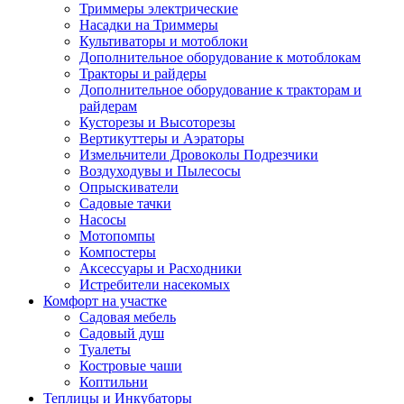
Триммеры электрические
Насадки на Триммеры
Культиваторы и мотоблоки
Дополнительное оборудование к мотоблокам
Тракторы и райдеры
Дополнительное оборудование к тракторам и
райдерам
Кусторезы и Высоторезы
Вертикуттеры и Аэраторы
Измельчители Дровоколы Подрезчики
Воздуходувы и Пылесосы
Опрыскиватели
Садовые тачки
Насосы
Мотопомпы
Компостеры
Аксессуары и Расходники
Истребители насекомых
Комфорт на участке
Садовая мебель
Садовый душ
Туалеты
Костровые чаши
Коптильни
Теплицы и Инкубаторы