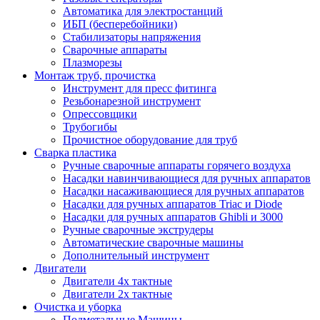
Автоматика для электростанций
ИБП (бесперебойники)
Стабилизаторы напряжения
Сварочные аппараты
Плазморезы
Монтаж труб, прочистка
Инструмент для пресс фитинга
Резьбонарезной инструмент
Опрессовщики
Трубогибы
Прочистное оборудование для труб
Сварка пластика
Ручные сварочные аппараты горячего воздуха
Насадки навинчивающиеся для ручных аппаратов
Насадки насаживающиеся для ручных аппаратов
Насадки для ручных аппаратов Triac и Diode
Насадки для ручных аппаратов Ghibli и 3000
Ручные сварочные экструдеры
Автоматические сварочные машины
Дополнительный инструмент
Двигатели
Двигатели 4х тактные
Двигатели 2х тактные
Очистка и уборка
Подметальные Машины