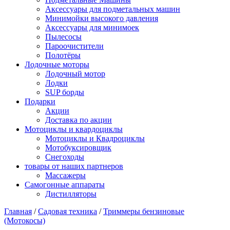
Аксессуары для подметальных машин
Минимойки высокого давления
Аксессуары для минимоек
Пылесосы
Пароочистители
Полотёры
Лодочные моторы
Лодочный мотор
Лодки
SUP борды
Подарки
Акции
Доставка по акции
Мотоциклы и квардоциклы
Мотоциклы и Квадроциклы
Мотобуксировщик
Снегоходы
товары от наших партнеров
Массажеры
Самогонные аппараты
Дистилляторы
Главная
/
Садовая техника
/
Триммеры бензиновые
(Мотокосы)