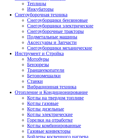
Теплицы
Инкубаторы
Снегоуборочная техника
Снегоуборщики бензиновые
Снегоуборщики электрические
Снегоуборочные тракторы
Подметальные машины
Аксессуары и Запчасти
Снегоуборщики механические
Инструмент и Стройка
Мотобуры
Бензорезы
Траншеекопатели
Бетономешалки
Станки
Вибрационная техника
Отопление и Кондиционирование
Котлы на твердом топливе
Котлы газовые
Котлы дизельные
Котлы электрические
Горелки на отработке
Котлы комбинированные
Газовые конвекторы
Бойлеры косвенного нагрева