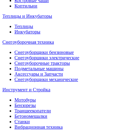
Костровые чаши
Коптильни
Теплицы и Инкубаторы
Теплицы
Инкубаторы
Снегоуборочная техника
Снегоуборщики бензиновые
Снегоуборщики электрические
Снегоуборочные тракторы
Подметальные машины
Аксессуары и Запчасти
Снегоуборщики механические
Инструмент и Стройка
Мотобуры
Бензорезы
Траншеекопатели
Бетономешалки
Станки
Вибрационная техника