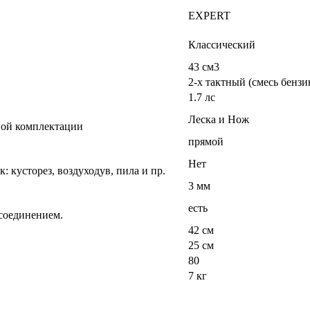
EXPERT
Классический
43 см3
2-х тактный (смесь бенз
1.7 лс
Леска и Нож
тной комплектации
прямой
Нет
: кусторез, воздуходув, пила и пр.
3 мм
есть
 соединением.
42 см
25 см
80
7 кг