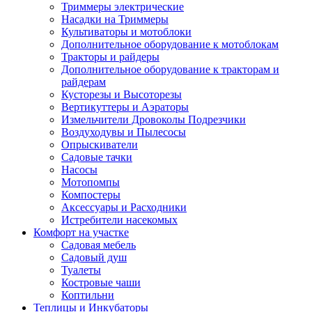
Триммеры электрические
Насадки на Триммеры
Культиваторы и мотоблоки
Дополнительное оборудование к мотоблокам
Тракторы и райдеры
Дополнительное оборудование к тракторам и
райдерам
Кусторезы и Высоторезы
Вертикуттеры и Аэраторы
Измельчители Дровоколы Подрезчики
Воздуходувы и Пылесосы
Опрыскиватели
Садовые тачки
Насосы
Мотопомпы
Компостеры
Аксессуары и Расходники
Истребители насекомых
Комфорт на участке
Садовая мебель
Садовый душ
Туалеты
Костровые чаши
Коптильни
Теплицы и Инкубаторы