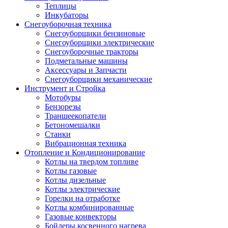
Теплицы
Инкубаторы
Снегоуборочная техника
Снегоуборщики бензиновые
Снегоуборщики электрические
Снегоуборочные тракторы
Подметальные машины
Аксессуары и Запчасти
Снегоуборщики механические
Инструмент и Стройка
Мотобуры
Бензорезы
Траншеекопатели
Бетономешалки
Станки
Вибрационная техника
Отопление и Кондиционирование
Котлы на твердом топливе
Котлы газовые
Котлы дизельные
Котлы электрические
Горелки на отработке
Котлы комбинированные
Газовые конвекторы
Бойлеры косвенного нагрева