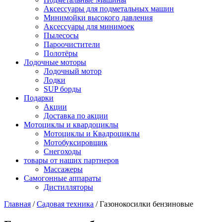
Аксессуары для подметальных машин
Минимойки высокого давления
Аксессуары для минимоек
Пылесосы
Пароочистители
Полотёры
Лодочные моторы
Лодочный мотор
Лодки
SUP борды
Подарки
Акции
Доставка по акции
Мотоциклы и квардоциклы
Мотоциклы и Квадроциклы
Мотобуксировщик
Снегоходы
товары от наших партнеров
Массажеры
Самогонные аппараты
Дистилляторы
Главная
/
Садовая техника
/
Газонокосилки бензиновые