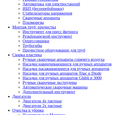
Автоматика для электростанций
ИБП (бесперебойники)
Стабилизаторы напряжения
Сварочные аппараты
Плазморезы
Монтаж труб, прочистка
Инструмент для пресс фитинга
Резьбонарезной инструмент
Опрессовщики
Трубогибы
Прочистное оборудование для труб
Сварка пластика
Ручные сварочные аппараты горячего воздуха
Насадки навинчивающиеся для ручных аппаратов
Насадки насаживающиеся для ручных аппаратов
Насадки для ручных аппаратов Triac и Diode
Насадки для ручных аппаратов Ghibli и 3000
Ручные сварочные экструдеры
Автоматические сварочные машины
Дополнительный инструмент
Двигатели
Двигатели 4х тактные
Двигатели 2х тактные
Очистка и уборка
Подметальные Машины