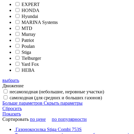
EXPERT
HONDA
Hyundai
MARINA Systems
MTD
Murray
Patriot
Poulan
Stiga
Tielburger
Yard Fox
НЕВА
выбрать
Движение
несамоходная (небольшие, неровные участки)
самоходная (для средних и больших газонов)
Больше параметров
Скрыть параметры
Сбросить
Показать
Сортировать
по цене
по популярности
Газонокосилка Stiga Combi 753S