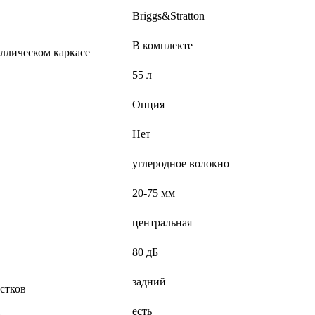
Briggs&Stratton
В комплекте
ллическом каркасе
55 л
Опция
Нет
углеродное волокно
20-75 мм
центральная
80 дБ
задний
астков
есть