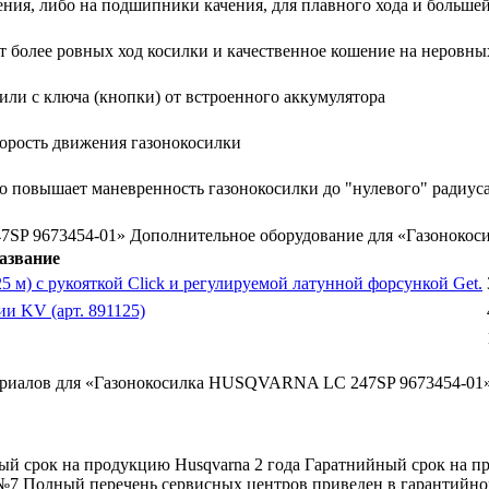
ения, либо на подшипники качения, для плавного хода и больше
т более ровных ход косилки и качественное кошение на неровны
ли с ключа (кнопки) от встроенного аккумулятора
корость движения газонокосилки
то повышает маневренность газонокосилки до "нулевого" радиуса
7SP 9673454-01»
Дополнительное оборудование для «Газонок
азвание
25 м) с рукояткой Click и регулируемой латунной форсункой Get.
и KV (арт. 891125)
териалов для «Газонокосилка HUSQVARNA LC 247SP 9673454-01»
й срок на продукцию Husqvarna 2 года Гаратнийный срок на про
 №7 Полный перечень сервисных центров приведен в гарантийн