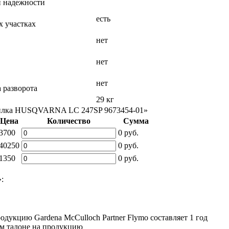
й надежности
есть
х участках
нет
нет
нет
 разворота
29 кг
осилка HUSQVARNA LC 247SP 9673454-01»
Цена
Количество
Сумма
3700
0
руб.
40250
0
руб.
1350
0
руб.
:
дукцию Gardena McCulloch Partner Flymo составляет 1 год
ом талоне на продукцию