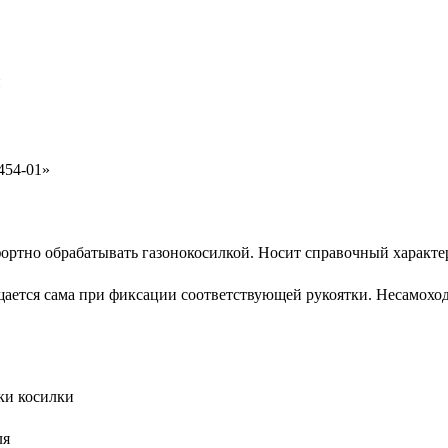
й
454-01»
ортно обрабатывать газонокосилкой. Носит справочный характе
щается сама при фиксации соответствующей рукоятки. Несамоход
ки косилки
ля