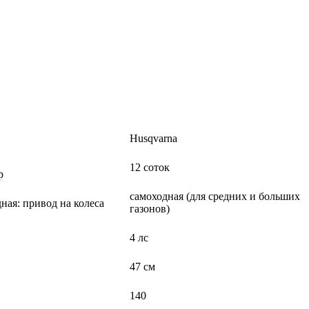
Husqvarna
12 соток
р
самоходная (для средних и больших
ная: привод на колеса
газонов)
4 лс
47 см
140