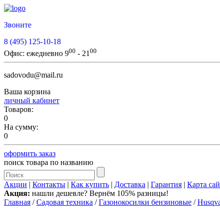
Звоните
8 (495) 125-10-18
00
00
Офис:
ежедневно 9
- 21
sadovodu@mail.ru
Ваша корзина
личный кабинет
Товаров:
0
На сумму:
0
оформить заказ
поиск товара по названию
Акции
|
Контакты
|
Как купить
|
Доставка
|
Гарантия
|
Карта сай
Акция:
нашли дешевле? Вернём 105% разницы!
Главная
/
Садовая техника
/
Газонокосилки бензиновые
/
Husqva