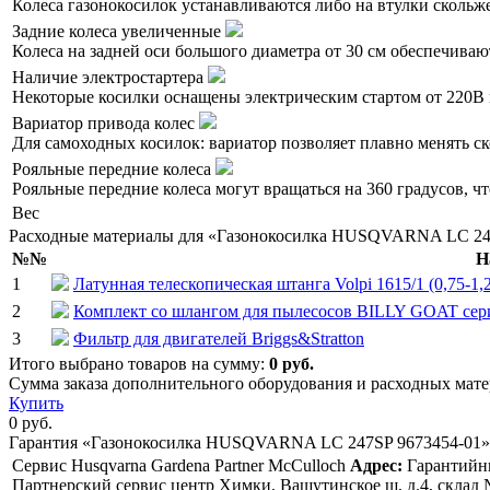
Колеса газонокосилок устанавливаются либо на втулки скольж
Задние колеса увеличенные
Колеса на задней оси большого диаметра от 30 см обеспечиваю
Наличие электростартера
Некоторые косилки оснащены электрическим стартом от 220В и
Вариатор привода колес
Для самоходных косилок: вариатор позволяет плавно менять с
Рояльные передние колеса
Рояльные передние колеса могут вращаться на 360 градусов, ч
Вес
Расходные материалы для «Газонокосилка HUSQVARNA LC 24
№№
Н
1
Латунная телескопическая штанга Volpi 1615/1 (0,75-1,
2
Комплект со шлангом для пылесосов BILLY GOAT сери
3
Фильтр для двигателей Briggs&Stratton
Итого выбрано товаров на сумму:
0
руб.
Сумма заказа дополнительного оборудования и расходных ма
Купить
0
руб.
Гарантия «Газонокосилка HUSQVARNA LC 247SP 9673454-01»
Сервис Husqvarna Gardena Partner McCulloch
Адрес:
Гарантийны
Партнерский сервис центр Химки, Вашутинское ш, д.4, склад