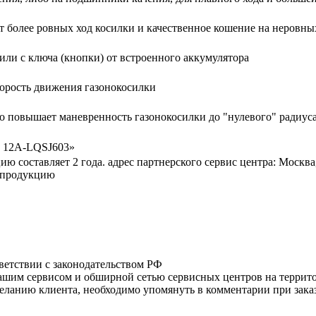
т более ровных ход косилки и качественное кошение на неровны
ли с ключа (кнопки) от встроенного аккумулятора
корость движения газонокосилки
то повышает маневренность газонокосилки до "нулевого" радиуса
. 12A-LQSJ603»
 составляет 2 года. адрес партнерского сервис центра: Москва
а продукцию
тветствии с законодательством РФ
нашим сервисом и обширной сетью сервисных центров на терри
ланию клиента, необходимо упомянуть в комментарии при заказ