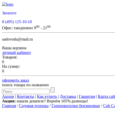
Звоните
8 (495) 125-10-18
00
00
Офис:
ежедневно 9
- 21
sadovodu@mail.ru
Ваша корзина
личный кабинет
Товаров:
0
На сумму:
0
оформить заказ
поиск товара по названию
Акции
|
Контакты
|
Как купить
|
Доставка
|
Гарантия
|
Карта сай
Акция:
нашли дешевле? Вернём 105% разницы!
Главная
/
Садовая техника
/
Газонокосилки бензиновые
/
Cub Ca