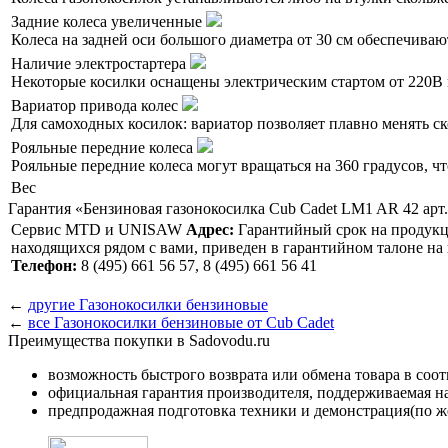
Задние колеса увеличенные
Колеса на задней оси большого диаметра от 30 см обеспечиваю
Наличие электростартера
Некоторые косилки оснащены электрическим стартом от 220В и
Вариатор привода колес
Для самоходных косилок: вариатор позволяет плавно менять с
Рояльные передние колеса
Рояльные передние колеса могут вращаться на 360 градусов, ч
Вес
Гарантия «Бензиновая газонокосилка Cub Cadet LM1 AR 42 арт
Сервис MTD и UNISAW
Адрес:
Гарантийный срок на продукцию
находящихся рядом с вами, приведен в гарантийном талоне н
Телефон:
8 (495) 661 56 57, 8 (495) 661 56 41
←
другие Газонокосилки бензиновые
←
все Газонокосилки бензиновые от Cub Cadet
Преимущества покупки в Sadovodu.ru
возможность быстрого возврата или обмена товара в соо
официальная гарантия производителя, поддерживаемая 
предпродажная подготовка техники и демонстрация(по же