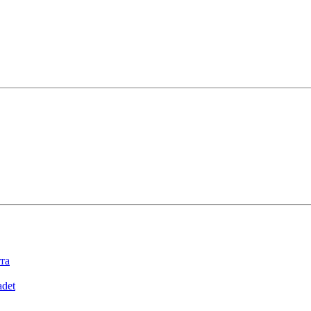
та
det