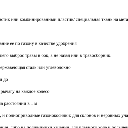
астик или комбинированный пластик/ специальная ткань на мета
ние её по газону в качестве удобрения
го выброс травы в бок, а не назад или в травосборник.
 нержавеющая сталь или углеволокно
и до
 рычагу на каждое колесо
а расстоянии в 1 м
е, и полноприводные газонокосилки: для склонов и неровных уч
ения, либо на подшипники качения, для плавного хода и больше