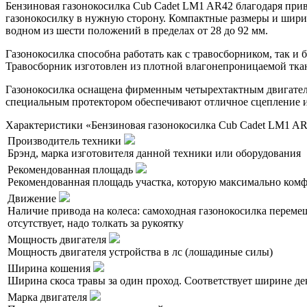
Бензиновая газонокосилка Cub Cadet LM1 AR42 благодаря приво
газонокосилку в нужную сторону. Компактные размеры и ширин
водном из шести положений в пределах от 28 до 92 мм.
Газонокосилка способна работать как с травосборником, так и
Травосборник изготовлен из плотной влагонепроницаемой ткан
Газонокосилка оснащена фирменным четырехтактным двигателе
специальным протектором обеспечивают отличное сцепление и 
Характеристики «Бензиновая газонокосилка Cub Cadet LM1 AR
Производитель техники
Брэнд, марка изготовителя данной техники или оборудования
Рекомендованная площадь
Рекомендованная площадь участка, которую максимально комф
Движение
Наличие привода на колеса: самоходная газонокосилка переме
отсутствует, надо толкать за рукоятку
Мощность двигателя
Мощность двигателя устройства в лс (лошадиные силы)
Ширина кошения
Ширина скоса травы за один проход. Соответствует ширине де
Марка двигателя