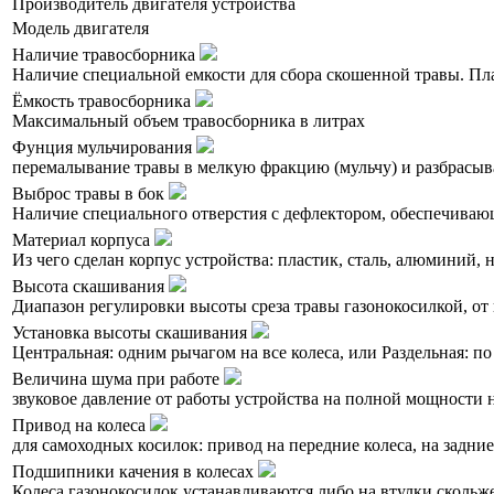
Производитель двигателя устройства
Модель двигателя
Наличие травосборника
Наличие специальной емкости для сбора скошенной травы. Пл
Ёмкость травосборника
Максимальный объем травосборника в литрах
Фунция мульчирования
перемалывание травы в мелкую фракцию (мульчу) и разбрасыва
Выброс травы в бок
Наличие специального отверстия с дефлектором, обеспечивающе
Материал корпуса
Из чего сделан корпус устройства: пластик, сталь, алюминий,
Высота скашивания
Диапазон регулировки высоты среза травы газонокосилкой, от 
Установка высоты скашивания
Центральная: одним рычагом на все колеса, или Раздельная: по
Величина шума при работе
звуковое давление от работы устройства на полной мощности н
Привод на колеса
для самоходных косилок: привод на передние колеса, на задни
Подшипники качения в колесах
Колеса газонокосилок устанавливаются либо на втулки скольж