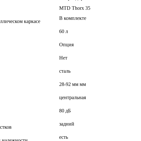
MTD Thorx 35
В комплекте
ллическом каркасе
60 л
Опция
Нет
сталь
28-92 мм мм
центральная
80 дБ
задний
астков
есть
й надежности