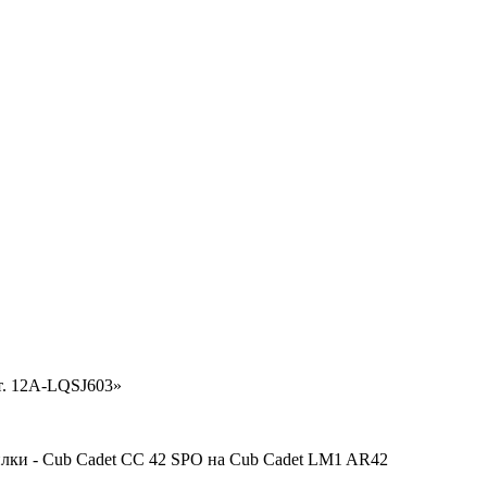
т. 12A-LQSJ603»
илки - Cub Cadet CC 42 SPO на Cub Cadet LM1 AR42