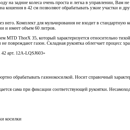
ду на задние колеса очень проста и легка в управлении, Вам н
а кошения в 42 см позволяют обрабатывать узкие участки и др
 без него. Комплект для мульчирования не входит в стандартную
и и имеет объем 60 литров.
м MTD ThorX 35, который характеризуется относительно тихой 
не повреждают газон. Складная рукоятка облегчает процесс хр
 42 арт. 12A-LQSJ603»
ортно обрабатывать газонокосилкой. Носит справочный характе
щается сама при фиксации соответствующей рукоятки. Несамоход
ки косилки